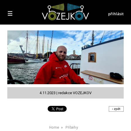
☰
přihlásit
4.11.2023 | redakce VOZEJKOV
‹ zpět
Home
›
Příběhy