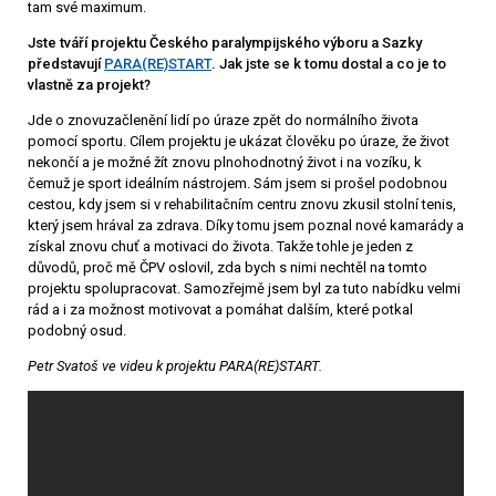
tam své maximum.
Jste tváří projektu Českého paralympijského výboru a Sazky
představují
PARA(RE)START
. Jak jste se k tomu dostal a co je to
vlastně za projekt?
Jde o znovuzačlenění lidí po úraze zpět do normálního života
pomocí sportu. Cílem projektu je ukázat člověku po úraze, že život
nekončí a je možné žít znovu plnohodnotný život i na vozíku, k
čemuž je sport ideálním nástrojem. Sám jsem si prošel podobnou
cestou, kdy jsem si v rehabilitačním centru znovu zkusil stolní tenis,
který jsem hrával za zdrava. Díky tomu jsem poznal nové kamarády a
získal znovu chuť a motivaci do života. Takže tohle je jeden z
důvodů, proč mě ČPV oslovil, zda bych s nimi nechtěl na tomto
projektu spolupracovat. Samozřejmě jsem byl za tuto nabídku velmi
rád a i za možnost motivovat a pomáhat dalším, které potkal
podobný osud.
Petr Svatoš ve videu k projektu PARA(RE)START.