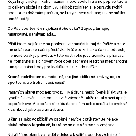
Když hraji s někým, koho neznám. nebo spolu hrajeme poprvé, tak je
to celkem složité na domluvu, jelikož stolní tenis je opravdu rychlý
sport. Ale když mám parťáka, se kterým jsem sehraný, tak se srážky
téměř nedějí.
Co Vás sportovně v nejbližší době čeká? Zápasy, turnaje,
mistrovství, paralympiáda…
Příští týden odjíždíme na poslední zahraniční turnaj do Paříže a poté
mě čeká reprezentační přestávka. Může to znít jako čas na oddech,
nicméně opak je pravdou. V této části roku jsou tréninky a příprava
nejintenzivnější. Po novém roce opět začneme jezdit na mezinárodní
turnaje a sbírat body pro kvalifikaci na PH do Paříže.
Kromě stolního tenisu máte i nějaké jiné oblíbené aktivity, nejen
sportovní, ale třeba i pasivnější?
Pasivních aktivit moc neprovozuji. Má druhá nejoblíbenější aktivita je
rybaření, ale věnuji se tomu hlavně závodně, takže to taky není úplně
odpočinkové. Ale občas si najdu čas na film nebo seriál a to bych už
klasifikoval jako pasivní zábavu.
S čím se jako vozíčkář Vy osobně nejvíce potýkáte? Je nějaké
slabé místo v legislativě, které by se dle Vás mohlo změnit?
Největší problém bych viděl v délce a kvalitě posudkových řízení