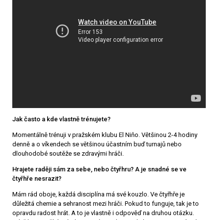
Jak často a kde vlastně trénujete?
Momentálně trénuji v pražském klubu El Niňo. Většinou 2-4 hodiny
denně a o víkendech se většinou účastním buď turnajů nebo
dlouhodobé soutěže se zdravými hráči.
Hrajete raději sám za sebe, nebo čtyřhru? A je snadné se ve
čtyřhře nesrazit?
Mám rád oboje, každá disciplína má své kouzlo. Ve čtyřhře je
důležitá chemie a sehranost mezi hráči. Pokud to funguje, tak je to
opravdu radost hrát. A to je vlastně i odpověď na druhou otázku.