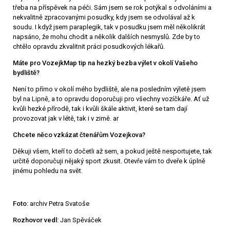
třeba na příspěvek na péči. Sám jsem se rok potýkal s odvoláními a
nekvalitně zpracovanými posudky, kdy jsem se odvolával až k
soudu. I když jsem paraplegik, tak v posudku jsem měl několikrát
napsáno, že mohu chodit a několik dalších nesmyslů. Zde by to
chtělo opravdu zkvalitnit práci posudkových lékařů.
Máte pro VozejkMap tip na hezký bezba výlet v okolí Vašeho
bydliště?
Není to přímo v okolí mého bydliště, ale na posledním výletě jsem
byl na Lipně, a to opravdu doporučuji pro všechny vozíčkáře. Ať už
kvůli hezké přírodě, tak i kvůli škále aktivit, které se tam dají
provozovat jak v létě, tak i v zimě. ar
Chcete něco vzkázat čtenářům Vozejkova?
Děkuji všem, kteří to dočetli až sem, a pokud ještě nesportujete, tak
určitě doporučuji nějaký sport zkusit. Otevře vám to dveře k úplně
jinému pohledu na svět.
Foto:
archiv Petra Svatoše
Rozhovor vedl:
Jan Spěváček