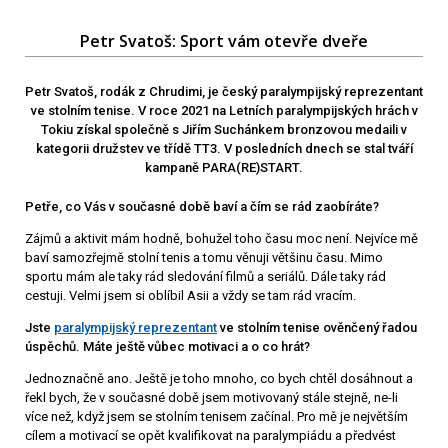
Petr Svatoš: Sport vám otevře dveře
Petr Svatoš, rodák z Chrudimi, je český paralympijský reprezentant
ve stolním tenise. V roce 2021 na Letních paralympijských hrách v
Tokiu získal společně s Jiřím Suchánkem bronzovou medaili v
kategorii družstev ve třídě TT3. V posledních dnech se stal tváří
kampaně PARA(RE)START.
Petře, co Vás v současné době baví a čím se rád zaobíráte?
Zájmů a aktivit mám hodně, bohužel toho času moc není. Nejvíce mě
baví samozřejmě stolní tenis a tomu věnuji většinu času. Mimo
sportu mám ale taky rád sledování filmů a seriálů. Dále taky rád
cestuji. Velmi jsem si oblíbil Asii a vždy se tam rád vracím.
Jste
paralympijský reprezentant
ve stolním tenise ověnčený řadou
úspěchů. Máte ještě vůbec motivaci a o co hrát?
Jednoznačně ano. Ještě je toho mnoho, co bych chtěl dosáhnout a
řekl bych, že v současné době jsem motivovaný stále stejně, ne-li
více než, když jsem se stolním tenisem začínal. Pro mě je největším
cílem a motivací se opět kvalifikovat na paralympiádu a předvést