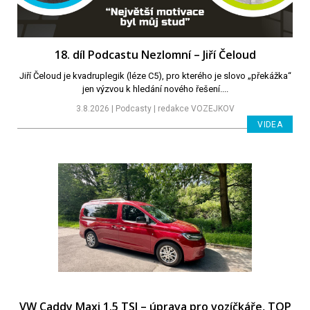
18. díl Podcastu Nezlomní – Jiří Čeloud
Jiří Čeloud je kvadruplegik (léze C5), pro kterého je slovo „překážka“
jen výzvou k hledání nového řešení....
3.8.2026 | Podcasty | redakce VOZEJKOV
VIDEA
VW Caddy Maxi 1.5 TSI – úprava pro vozíčkáře, TOP