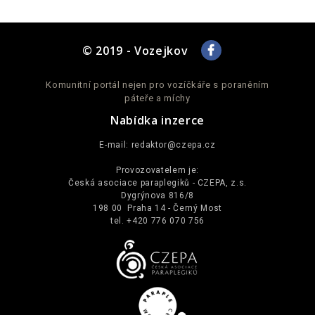
© 2019 - Vozejkov
Komunitní portál nejen pro vozíčkáře s poraněním
páteře a míchy
Nabídka inzerce
E-mail:
redaktor@czepa.cz
Provozovatelem je:
Česká asociace paraplegiků - CZEPA, z.s.
Dygrýnova 816/8
198 00 Praha 14 - Černý Most
tel. +420 776 070 756