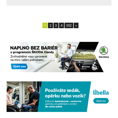
1
2
3
4
302
»