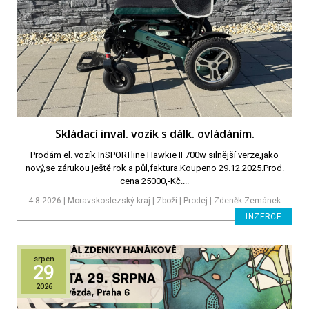
Skládací inval. vozík s dálk. ovládáním.
Prodám el. vozík InSPORTline Hawkie II 700w silnější verze,jako
nový,se zárukou ještě rok a půl,faktura.Koupeno 29.12.2025.Prod.
cena 25000,-Kč....
4.8.2026 | Moravskoslezský kraj | Zboží | Prodej | Zdeněk Zemánek
INZERCE
srpen
29
2026