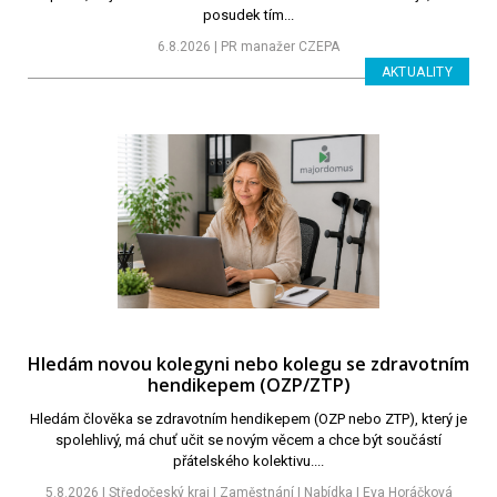
posudek tím...
6.8.2026 | PR manažer CZEPA
AKTUALITY
Hledám novou kolegyni nebo kolegu se zdravotním
hendikepem (OZP/ZTP)
Hledám člověka se zdravotním hendikepem (OZP nebo ZTP), který je
spolehlivý, má chuť učit se novým věcem a chce být součástí
přátelského kolektivu....
5.8.2026 | Středočeský kraj | Zaměstnání | Nabídka | Eva Horáčková