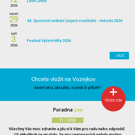
Letní Letná
2026
srpen
29
44. Sportovní setkání (nejen) vozíčkářů - Hvězda 2026
2026
zaří
3
Festival VyšeHrátky 2026
2026
..VÍCE
Chcete vložit na Vozejkov
vlastní akci, aktualitu, inzerát či příběh?
Vložit zde
Poradna
(284)
31.7.2026
Všechny Vás moc zdravím a jdu si k Vám pro radu nebo odpověď.
Už několikrát se mi stalo, že mi v restauracích nebylo možno