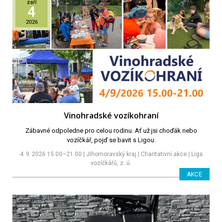
zaří
4
2026
Vinohradské vozíkohraní
Zábavné odpoledne pro celou rodinu. Ať už jsi choďák nebo
vozíčkář, pojď se bavit s Ligou.
4. 9. 2026 15:00–21:00 | Jihomoravský kraj | Charitativní akce | Liga
vozíčkářů, z. ú.
AKCE