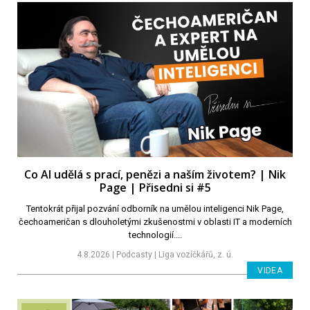
Co AI udělá s prací, penězi a naším životem? | Nik
Page | Přisedni si #5
Tentokrát přijal pozvání odborník na umělou inteligenci Nik Page,
čechoameričan s dlouholetými zkušenostmi v oblasti IT a moderních
technologií....
4.8.2026 | Podcasty | Liga vozíčkářů, z. ú.
VIDEA