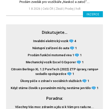
Prodám zvedák pro vozíčkáře „Naskoč a zatoč“....
1.8.2026 | Celá ČR | Zboží | Prodej | hofi
INZERCE
Diskutujete...
Invalidní elektrický vozik
4
Nástupní zařízení do auta
1
Prodám funkční motomed viva 1
1
Mechanický vozík Excel G Exporer
1
Citroën Berlingo XL 1.2 PureTech (2022) ZTP úpravy, rampa+
sedadlo spolujezdce
1
Úkony péče o zdraví v sociálních službách
1
Když stárne člověk s poraněním míchy, nestárne jen tělo
1
Poradna:
Všechny Vás moc zdravím a jdu si k Vám pro radu ne...