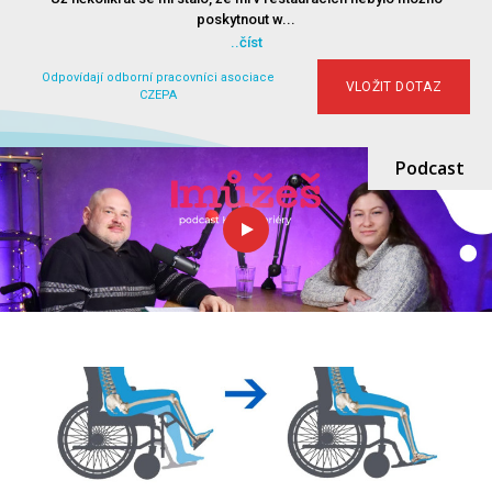
poskytnout w...
..číst
Odpovídají odborní pracovníci asociace
VLOŽIT DOTAZ
CZEPA
Podcast