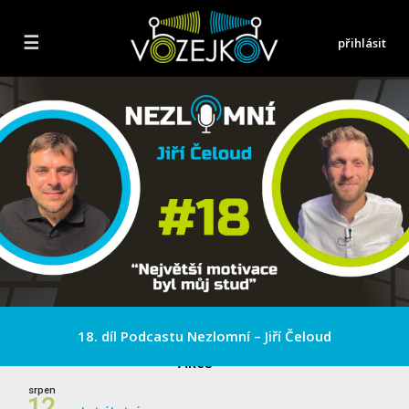
☰
přihlásit
Létání bez bariér? Často to bohužel neplatí
Akce
srpen
12