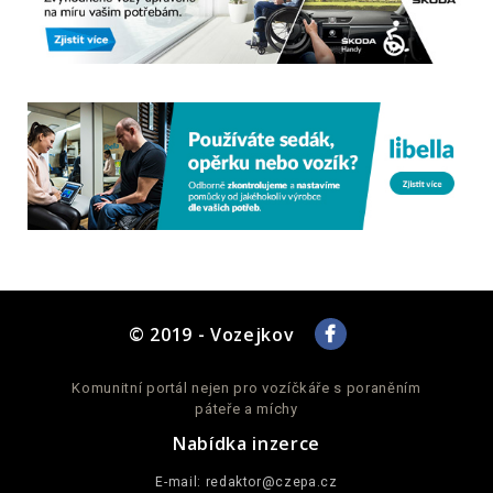
© 2019 - Vozejkov
Komunitní portál nejen pro vozíčkáře s poraněním
páteře a míchy
Nabídka inzerce
E-mail:
redaktor@czepa.cz