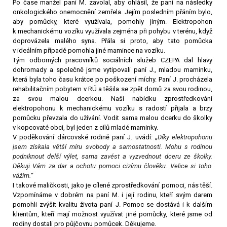
Po čase manžel paní M. zavolal, aby ohlásil, že paní na následky
onkologického onemocnění zemřela. Jejím posledním přáním bylo,
aby pomůcky, které využívala, pomohly jiným. Elektropohon
k mechanickému vozíku využívala zejména při pohybu v terénu, když
doprovázela malého syna. Přála si proto, aby tato pomůcka
v ideálním případě pomohla jiné mamince na vozíku.
Tým odborných pracovníků sociálních služeb CZEPA dal hlavy
dohromady a společně jsme vytipovali paní J., mladou maminku,
která byla toho času krátce po poškození míchy. Paní J. procházela
rehabilitačním pobytem v RÚ a těšila se zpět domů za svou rodinou,
za svou malou dcerkou. Naši nabídku zprostředkování
elektropohonu k mechanickému vozíku s radostí přijala a brzy
pomůcku převzala do užívání. Vodit sama malou dcerku do školky
v kopcovaté obci, byl jeden z cílů mladé maminky.
V poděkování dárcovské rodině paní J. uvádí: „
Díky elektropohonu
jsem získala větší míru svobody a samostatnosti. Mohu s rodinou
podniknout delší výlet, sama zavést a vyzvednout dceru ze školky.
Děkuji Vám za dar a ochotu pomoci cizímu člověku. Velice si toho
vážím.
“
I takové maličkosti, jako je cílené zprostředkování pomoci, nás těší.
Vzpomínáme v dobrém na paní M. i její rodinu, kteří svým darem
pomohli zvýšit kvalitu života paní J. Pomoc se dostává i k dalším
klientům, kteří mají možnost využívat jiné pomůcky, které jsme od
rodiny dostali pro půjčovnu pomůcek. Děkujeme.