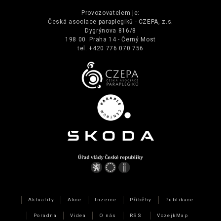
Provozovatelem je:
Česká asociace paraplegiků - CZEPA, z.s.
Dygrýnova 816/8
198 00 Praha 14 - Černý Most
tel. +420 776 070 756
Aktuality
Akce
Inzerce
Příběhy
Publikace
Poradna
Videa
O nás
RSS
VozejkMap