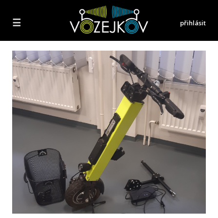
☰
přihlásit