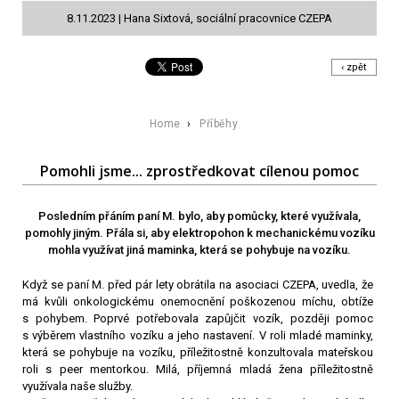
8.11.2023 | Hana Sixtová, sociální pracovnice CZEPA
‹ zpět
Home
›
Příběhy
Pomohli jsme... zprostředkovat cílenou pomoc
Posledním přáním paní M. bylo, aby pomůcky, které využívala,
pomohly jiným. Přála si, aby elektropohon k mechanickému vozíku
mohla využívat jiná maminka, která se pohybuje na vozíku.
Když se paní M. před pár lety obrátila na asociaci CZEPA, uvedla, že
má kvůli onkologickému onemocnění poškozenou míchu, obtíže
s pohybem. Poprvé potřebovala zapůjčit vozík, později pomoc
s výběrem vlastního vozíku a jeho nastavení. V roli mladé maminky,
která se pohybuje na vozíku, příležitostně konzultovala mateřskou
roli s peer mentorkou. Milá, příjemná mladá žena příležitostně
využívala naše služby.