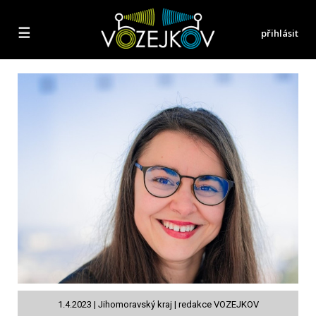
☰
přihlásit
1.4.2023 | Jihomoravský kraj | redakce VOZEJKOV