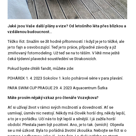
Jaké jsou Vaše další plány a vize? Od letošního léta přes blízkou a
vzdálenou budoucnost…
Těžko říct. Snažím se žít hodně přítomností. I když je je to těžké, ale
je to fajn a osvobozující. Teď je to práce, případné závody a již
zmiňovaný fotomodeling. Už teď se na to těším. V létě mne ještě
čeká týdenní plavecké soustředění ve Strakonicích.
Pokud byste chtěli fandit, můžete zde:
POHÁREK 1. 4. 2023 Sokolov 1. kolo pohárové série v para plavání.
PARA SWIM CUP PRAGUE 29. 4. 2023 Aquacentrum Šutka
Máte prosím nějaký vzkaz pro čtenáře Vozejkova?
Ať si užívají život v rámci svých možností a dovedností. Ať se
usmívají, úsměv nic nestojí. Někdy má člověk horší dny, někdy lepší,
a to je v pořádku. Učí nás to být lepší a silnější. I já zažila horší
období. Přestala jsem být pozitivní. Ano, je to tak. (smích) Objevila
se u mě úzkost. Byla to pořádná životní zkouška. Nebojte se říct si o