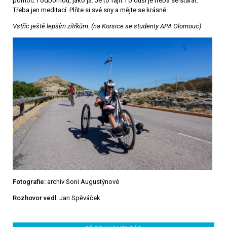
pomoc. I odbornou, jako já. Je to fajn. I o duši je třeba se starat.
Třeba jen meditací. Plňte si své sny a mějte se krásně.
Vstříc ještě lepším zítřkům
.
(na Korsice se studenty APA Olomouc)
Fotografie:
archiv Soni Augustýnové
Rozhovor vedl:
Jan Spěváček