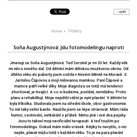
‹ zpět
Home
›
Příběhy
Soňa Augustýnová: Jdu fotomodelingu naproti
Jmenuji se Soňa Augustýnová. Teď čerstvě je mi 33 let. Každý věk
mi něco nového dal. Od dětství mám dětskou mozkovou obrnu. Od
útlého věku do puberty jsem cvičila v Novém Městě na Moravě. S
Jarmilou Čápovou a mojí milovanou mamkou. Paní Čápové a
mamce patří velké díky. Moje diagnóza se totiž má tendenci
zhoršovat, je trvající. A co si budeme, povídat, nemládnu. Proto
plavu a rehabilituji. Moje největší vášní je nyní plavání. V dětství to
byla tříkolka. Studovala jsem na střední škole, obor gastronomie.
To mě taky velmi bavilo. Naučila jsem se lépe stravovat. Mám ráda
humor, cestování, setkávání s přáteli. Mimo jiné i své dva pejsky.
Jsou to takoví moji neoficiální terapeuti. A teď toužím po
fotomodelingu. Dokud mám málo vrásek. Kdyby to nevyšlo, o nic
nejde, plavat můžu totiž v každém věku. To je na para plavání