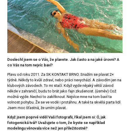
Doslechl jsem se o Vás, že plavete. Jak často a na jaké úrovni? A
co Vás na tom nejvíc baví?
Plavu od roku 2011. Za SK KONTAKT BRNO. Snažím se plavat 2×
týdně. Někdy to kvůli zdraví, nebo práci nevychází. A závodím jen na
klubových závodech. To mi stačí. Když vyjde nějaký větší závod
někde v zahraničí, budu to brát jako fajn zkušenost. (úsměv) Což
možná vyjde. Nechci to zakřiknout. Nejvíce mne na tom baví ta
volnost pohybu. Že se ve vodě i protáhnu. A také ta skvělá parta lidí.
Jsem moc šťastná, že umím plavat.
Když jsem poprvé viděl Vaši fotografii, říkal jsem si: Ó, jak
fotogenická tvář! Uvažujete o tom, že byste se například
modelingu věnovala více než jen příležitostně?