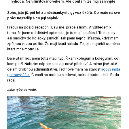
výhoda. Není limitováno věkem. Ale doufám, že můj sen vyjde.
Soňo, jste již pět let zaměstnankyní Ligy vozíčkářů. Co máte na své
práci nejraději a co její náplní?
Pracuji na pozici recepční. Baví mě práce s lidmi. A vzhledem k
tomu, že jsem od dětství optimista, je to mojí součástí. To mi daly
asi sudičky do kolébky. (smích) Tak jsem nejvíc šťastná, když mám
zpětnou vazbu od lidí. Že mají lepší náladu. To je ta největší odměna,
která mne motivuje.
Dále vítám lidi, jsem totiž vítací typ. Říkám kolegům a kolegyním, co
kam patří. Nabízím nápoje, usazuji nově příchozí. A mimo jiné také
dělám drobnou administrativu. Teď nově mám na starost
ligový insta
gramový účet
. Čtenáři ho mohou sledovat, pokud budou chtít. Budu
ráda.
Jako ryba ve vodě.