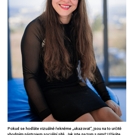
Pokud se hodláte vizuálně řekněme „ukazovat“, jsou na to určitě
vhodným nástrojem sociální sítě. Jak jste na tom s nimi? Užíváte