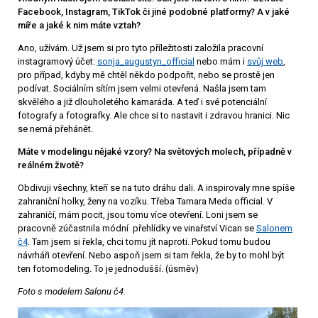
Facebook, Instagram, TikTok či jiné podobné platformy? A v jaké
míře a jaké k nim máte vztah?
Ano, užívám. Už jsem si pro tyto příležitosti založila pracovní
instagramový účet:
sonja_augustyn_official
nebo mám i
svůj web
,
pro případ, kdyby mě chtěl někdo podpořit, nebo se prostě jen
podívat. Sociálním sítím jsem velmi otevřená. Našla jsem tam
skvělého a již dlouholetého kamaráda. A teď i své potenciální
fotografy a fotografky. Ale chce si to nastavit i zdravou hranici. Nic
se nemá přehánět.
Máte v modelingu nějaké vzory? Na světových molech, případně v
reálném životě?
Obdivuji všechny, kteří se na tuto dráhu dali. A inspirovaly mne spíše
zahraniční holky, ženy na vozíku. Třeba Tamara Meda official. V
zahraničí, mám pocit, jsou tomu více otevření. Loni jsem se
pracovně zúčastnila módní přehlídky ve vinařství Vican se
Salonem
č4
. Tam jsem si řekla, chci tomu jít naproti. Pokud tomu budou
návrháři otevření. Nebo aspoň jsem si tam řekla, že by to mohl být
ten fotomodeling. To je jednodušší. (úsměv)
Foto s modelem Salonu č4.