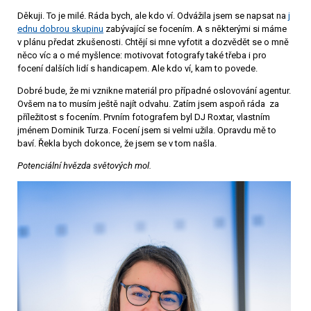
Děkuji. To je milé. Ráda bych, ale kdo ví. Odvážila jsem se napsat na
j
ednu dobrou skupinu
zabývající se focením. A s některými si máme
v plánu předat zkušenosti. Chtějí si mne vyfotit a dozvědět se o mně
něco víc a o mé myšlence: motivovat fotografy také třeba i pro
focení dalších lidí s handicapem. Ale kdo ví, kam to povede.
Dobré bude, že mi vznikne materiál pro případné oslovování agentur.
Ovšem na to musím ještě najít odvahu. Zatím jsem aspoň ráda za
příležitost s focením. Prvním fotografem byl DJ Roxtar, vlastním
jménem Dominik Turza. Focení jsem si velmi užila. Opravdu mě to
baví. Řekla bych dokonce, že jsem se v tom našla.
Potenciální hvězda světových mol.