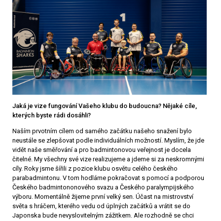
Jaká je vize fungování Vašeho klubu do budoucna? Nějaké cíle,
kterých byste rádi dosáhli?
Naším prvotním cílem od samého začátku našeho snažení bylo
neustále se zlepšovat podle individuálních možností. Myslím, že jde
vidět naše směřování a pro badmintonovou veřejnost je docela
čitelné. My všechny své vize realizujeme a jdeme si za neskromnými
cíly. Roky jsme šířili z pozice klubu osvětu celého českého
parabadmintonu. V tom hodláme pokračovat s pomocí a podporou
Českého badmintononového svazu a Českého paralympijského
výboru. Momentálně žijeme první velký sen. Účast na mistrovství
světa s hráčem, kterého vedu od úplných začátků a vrátit se do
Japonska bude nevyslovitelným zážitkem. Ale rozhodně se chci