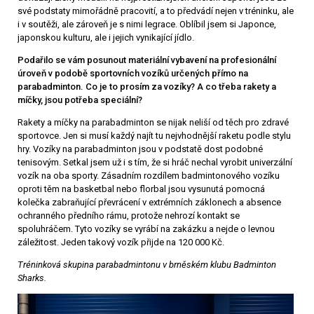
své podstaty mimořádně pracovití, a to předvádí nejen v tréninku, ale
i v soutěži, ale zároveň je s nimi legrace. Oblíbil jsem si Japonce,
japonskou kulturu, ale i jejich vynikající jídlo.
Podařilo se vám posunout materiální vybavení na profesionální
úroveň v podobě sportovních vozíků určených přímo na
parabadminton. Co je to prosím za vozíky? A co třeba rakety a
míčky, jsou potřeba speciální?
Rakety a míčky na parabadminton se nijak neliší od těch pro zdravé
sportovce. Jen si musí každý najít tu nejvhodnější raketu podle stylu
hry. Vozíky na parabadminton jsou v podstatě dost podobné
tenisovým. Setkal jsem už i s tím, že si hráč nechal vyrobit univerzální
vozík na oba sporty. Zásadním rozdílem badmintonového vozíku
oproti těm na basketbal nebo florbal jsou vysunutá pomocná
kolečka zabraňující převrácení v extrémních záklonech a absence
ochranného předního rámu, protože nehrozí kontakt se
spoluhráčem. Tyto vozíky se vyrábí na zakázku a nejde o levnou
záležitost. Jeden takový vozík přijde na 120 000 Kč.
Tréninková skupina parabadmintonu v brněském klubu Badminton
Sharks.