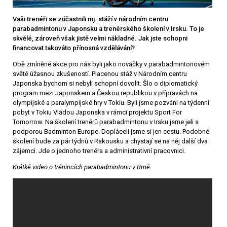
Vaši trenéři se zúčastnili mj. stáží v národním centru
parabadmintonu v Japonsku a trenérského školení v Irsku. To je
skvělé, zároveň však jistě velmi nákladné. Jak jste schopni
financovat takováto přínosná vzdělávání?
Obě zmíněné akce pro nás byli jako nováčky v parabadmintonovém
světě úžasnou zkušeností. Placenou stáž v Národním centru
Japonska bychom si nebyli schopní dovolit. Šlo o diplomatický
program mezi Japonskem a Českou republikou v přípravách na
olympijské a paralympijské hry v Tokiu. Byli jsme pozváni na týdenní
pobyt v Tokiu Vládou Japonska v rámci projektu Sport For
Tomorrow. Na školení trenérů parabadmintonu v Irsku jsme jeli s
podporou Badminton Europe. Dopláceli jsme si jen cestu. Podobné
školení bude za pár týdnů v Rakousku a chystají se na něj další dva
zájemci. Jde o jednoho trenéra a administrativní pracovnici.
Krátké video o trénincích parabadmintonu v Brně.