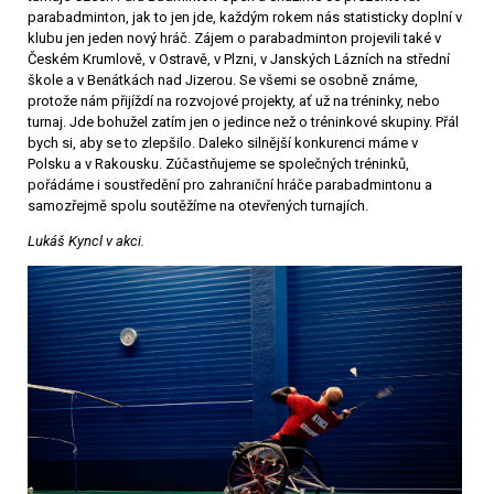
parabadminton, jak to jen jde, každým rokem nás statisticky doplní v
klubu jen jeden nový hráč. Zájem o parabadminton projevili také v
Českém Krumlově, v Ostravě, v Plzni, v Janských Lázních na střední
škole a v Benátkách nad Jizerou. Se všemi se osobně známe,
protože nám přijíždí na rozvojové projekty, ať už na tréninky, nebo
turnaj. Jde bohužel zatím jen o jedince než o tréninkové skupiny. Přál
bych si, aby se to zlepšilo. Daleko silnější konkurenci máme v
Polsku a v Rakousku. Zúčastňujeme se společných tréninků,
pořádáme i soustředění pro zahraniční hráče parabadmintonu a
samozřejmě spolu soutěžíme na otevřených turnajích.
Lukáš Kyncl v akci.