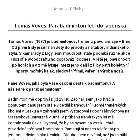
Home
›
Příběhy
Tomáš Voves: Parabadminton letí do Japonska
Tomáš Voves (1987) je badmintonový trenér z povolání, žije v Brně.
Od první třídy jezdil na výlety do přírody a na tábory indiánského
stylu. S kamarády z Ligy lesní moudrosti stále podniká různé akce.
Filozofie woodcraftu ho doprovází dodnes. V létě jej baví chodit
po horách a v zimě lyžuje. Mezi jeho další záliby patří kolektivní
sporty, mořský kajak, sledování filmů, vaření a výroba nožů.
Pane Voves, jaká byla Vaše osobní cesta k badmintonu? A
následně k parabadmintonu?
Badminton mě doprovází již 23 let. Začínal jsem jako hráč a
postupem času jsem stále více tíhl k trénování. Kromě trenérských
školení v Česku a v zahraničí jsem vystudoval i obor Tělovýchova na
Masarykově univerzitě v Brně. V průběhu trenérských let mě
kontaktovala Pavla Grycová, že by se synem na vozíku chtěli
pravidelně trénovat badminton. Pamatuji si na ten telefonát po
jednom individuálním tréninku. Dlouho jsem neváhal, než jsem stihl