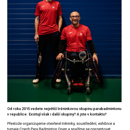
Od roku 2015 vedete největší tréninkovou skupinu parabadmintonu
v republice. Existují však i další skupiny? A jste v kontaktu?
Přestože organizujeme otevřené tréninky, soustředění, exhibice a
turnaje Czech Para Badminton Open a snažíme se prezentovat