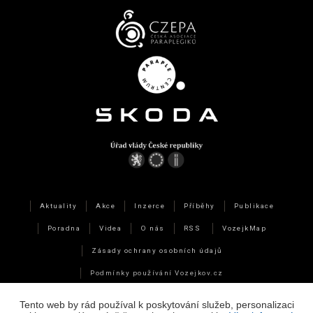
Aktuality
Akce
Inzerce
Příběhy
Publikace
Poradna
Videa
O nás
RSS
VozejkMap
Zásady ochrany osobních údajů
Podmínky používání Vozejkov.cz
Technická data a využití cookies
Tento web by rád používal k poskytování služeb, personalizaci