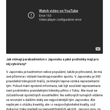
Jak vnímají parabadminton v Japonsku a jaké podmínky mají pro
něj vytvořeny?
V Japonsku je badminton velice populární, takže je přirozené, že má
své příznivce i oblasti handicapovaného sportu. V Japonsku je 300
pravidelně trénujících hráčů, ze kterým teprve vzniká reprezentační
tým. Pokud mám správné informace, tak být součástí reprezentace
není podmíněno pravidelnými tréninky přímo v Tokiu. Ale musí se
zúčastňovat společných soustředění. Na světových turnajích vídáme
ve srovnání s dalšími státy asi nejpočetnější tým Japonska. Ale
nejde jen o otázku kvantity, ale i o nezpochybnitelné kvality, což
dokazují zisky medailí na nejprestižnějších akcích. Japonci jsou ze