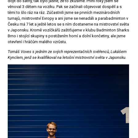
dojít do šatny, tak bylo jasné, že to zkusíme. První roky jsem se
věnoval 3 dětem na vozíku. Pak se začínali objevovat dospělí a s
těmi to šlo ráz na ráz. Zúčastnili jsme se prvních mezinárodních
turnajů, mistrovství Evropy a ani jsme se nenadáli a parabadminton v
Česku má 7 let a ještě letos se s ním dostaneme na mistrovství světa
v Japonsku. Kromě vozíčkářů zaštiťujeme v klubu Badminton Sharks
Brno i stojící skupiny s postižením horní a dolní končetiny, ale jsme
otevření i hráčům malého vzrůstu.
Tomáš Voves s jedním ze svých reprezentačních svěřenců, Lukášem
Kynclem, jenž se kvalifikoval na letošní mistrovství světa v Japonsku.