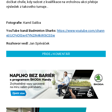
dočkat chvíle, kdy radost z kvalifikace na vrcholnou akci přebije
výsledek z takového turnaje…
Fotografie:
Kamil Saliba
YouTube kanál Badminton Sharks:
https://www.youtube.com/chann
el/UCYyDlSw47YNZiN4kW0jCSSw
Rozhovor vedl:
Jan Spěváček
PŘIDEJ KOMENTÁŘ