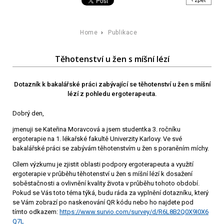
‹ zpět
Home
›
Publikace
Těhotenství u žen s míšní lézí
Dotazník k bakalářské práci zabývající se těhotenství u žen s míšní
lézí z pohledu ergoterapeuta.
Dobrý den,
jmenuji se Kateřina Moravcová a jsem studentka 3. ročníku
ergoterapie na 1. lékařské fakultě Univerzity Karlovy. Ve své
bakalářské práci se zabývám těhotenstvím u žen s poraněním míchy.
Cílem výzkumu je zjistit oblasti podpory ergoterapeuta a využití
ergoterapie v průběhu těhotenství u žen s míšní lézí k dosažení
soběstačnosti a ovlivnění kvality života v průběhu tohoto období.
Pokud se Vás toto téma týká, budu ráda za vyplnění dotazníku, který
se Vám zobrazí po naskenování QR kódu nebo ho najdete pod
tímto odkazem:
https://www.survio.com/survey/d/R6L8B2Q0X9I0X6
Q7L