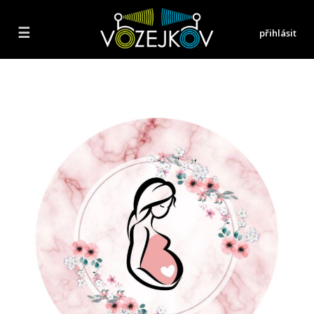
☰
přihlásit