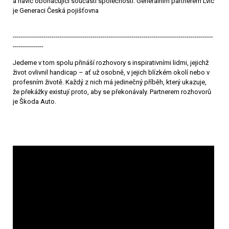
a navíc obohacující součástí společnosti. Generálním partnerem Lvic
je Generaci Česká pojišťovna
--------------------------------------------------------------------------------------------------
---------------
Jedeme v tom spolu přináší rozhovory s inspirativními lidmi, jejichž
život ovlivnil handicap – ať už osobně, v jejich blízkém okolí nebo v
profesním životě. Každý z nich má jedinečný příběh, který ukazuje,
že překážky existují proto, aby se překonávaly. Partnerem rozhovorů
je Škoda Auto.