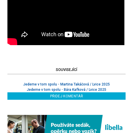
SOUVISEJÍCÍ
Jedeme v tom spolu - Martina Takáčová / Lvice 2025
Jedeme v tom spolu - Bára Kafková / Lvice 2025
PŘIDEJ KOMENTÁŘ