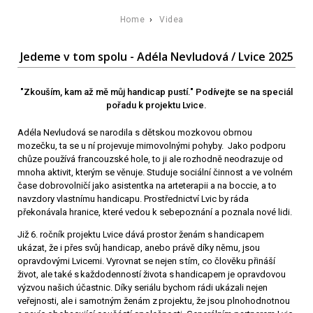
Home
›
Videa
Jedeme v tom spolu - Adéla Nevludová / Lvice 2025
"Zkouším, kam až mě můj handicap pustí." Podívejte se na speciál
pořadu k projektu Lvice.
Adéla Nevludová se narodila s dětskou mozkovou obrnou
mozečku, ta se u ní projevuje mimovolnými pohyby. Jako podporu
chůze používá francouzské hole, to ji ale rozhodně neodrazuje od
mnoha aktivit, kterým se věnuje. Studuje sociální činnost a ve volném
čase dobrovolničí jako asistentka na arteterapii a na boccie, a to
navzdory vlastnímu handicapu. Prostřednictví Lvic by ráda
překonávala hranice, které vedou k sebepoznání a poznala nové lidi.
Již 6. ročník projektu Lvice dává prostor ženám s handicapem
ukázat, že i přes svůj handicap, anebo právě díky němu, jsou
opravdovými Lvicemi. Vyrovnat se nejen s tím, co člověku přináší
život, ale také s každodenností života s handicapem je opravdovou
výzvou našich účastnic. Díky seriálu bychom rádi ukázali nejen
veřejnosti, ale i samotným ženám z projektu, že jsou plnohodnotnou