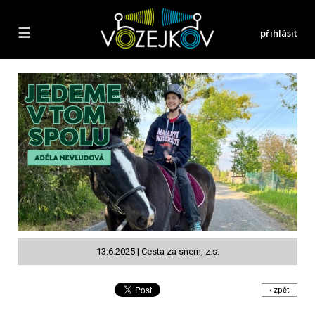
☰
přihlásit
13.6.2025 | Cesta za snem, z.s.
‹ zpět