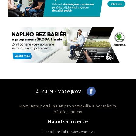
© 2019 - Vozejkov
Komunitní portál nejen pro vozíčkáře s poraněním
páteře a míchy
Nabídka inzerce
E-mail:
redaktor@czepa.cz