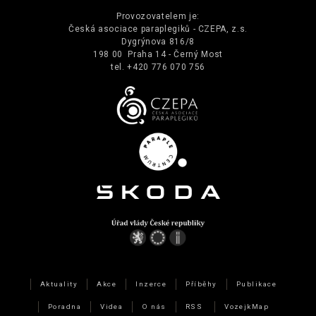
Provozovatelem je:
Česká asociace paraplegiků - CZEPA, z.s.
Dygrýnova 816/8
198 00 Praha 14 - Černý Most
tel. +420 776 070 756
Aktuality
Akce
Inzerce
Příběhy
Publikace
Poradna
Videa
O nás
RSS
VozejkMap