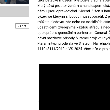
také Letecké muzeum Metoděje Vlacha a Aero
který dává prostor ženám s handicapem ukázat
němu, jsou opravdovými Lvicemi. 6 žen s ha
výzev, se kterými si budou muset poradit. Z jej
můžete sledovat zde nebo na sociálních sítí
‹ zpět
účastnicemi zveřejníme každou středu a neděli
spolupráci s generálním partnerem Generali 
cévní mozkové příhody. V rámci projektu byc
která mrtvici prodělala ve 3 letech. Na rehabili
111048111/2010 s VS 2024. Více info o proj
¨