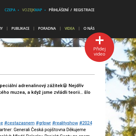
CZEPA
VOZEJK
MAP
PŘIHLÁŠENÍ / REGISTRACE
HY
PUBLIKACE
PORADNA
VIDEA
O NÁS
Přidej
video
 speciální adrenalinový zážitek😁 Nejdřív
ckého muzea, a když jsme zvládli teorii… šlo
ce
#cestazasnem
#grlpwr
#realityshow
#2024
artner: Generali Česká pojištovna Děkujeme