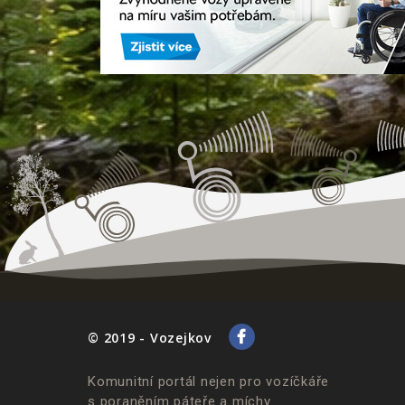
© 2019 - Vozejkov
Komunitní portál nejen pro vozíčkáře
s poraněním páteře a míchy