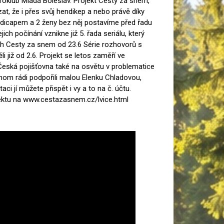
klub Mladá Boleslav. Projekt Cesty za snem,
, že i přes svůj hendikep a nebo právě díky
ndicapem a 2 ženy bez něj postavíme před řadu
ich počínání vznikne již 5. řada seriálu, který
ch Cesty za snem od 23.6 Série rozhovorů s
 již od 2.6. Projekt se letos zaměří ve
Česká pojišťovna také na osvětu v problematice
hom rádi podpořili malou Elenku Chladovou,
taci jí můžete přispět i vy a to na č. účtu.
ektu na www.cestazasnem.cz/lvice.html