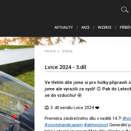
AKTUALITY
AKCE
INZERCE
PŘÍBĚ
Home
›
Videa
Lvice 2024 - 3.díl
Ve třetím díle jsme si pro holky připravili
jsme ale vyrazili za sysli! 😊 Pak do Lete
se do vzduchu! 🤩
🦁 3. díl seriálu Lvice 2024 ❤️
Premiéra závěrečného dílu v neděli 14.7!
#lvi
#zivotshandicapem
#aktivnizivot
Generální p