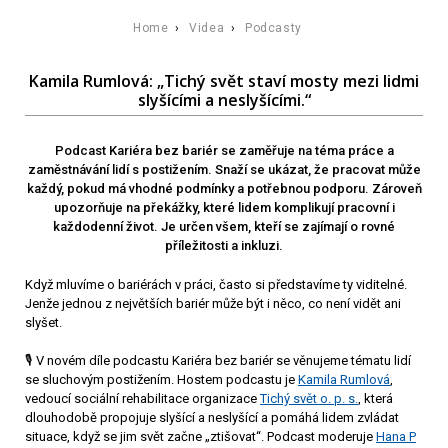
Home
›
Videa
›
Podcasty
Kamila Rumlová: „Tichý svět staví mosty mezi lidmi
slyšícími a neslyšícími.“
Podcast Kariéra bez bariér se zaměřuje na téma práce a
zaměstnávání lidí s postižením. Snaží se ukázat, že pracovat může
každý, pokud má vhodné podmínky a potřebnou podporu. Zároveň
upozorňuje na překážky, které lidem komplikují pracovní i
každodenní život. Je určen všem, kteří se zajímají o rovné
příležitosti a inkluzi.
Když mluvíme o bariérách v práci, často si představíme ty viditelné.
Jenže jednou z největších bariér může být i něco, co není vidět ani
slyšet.
🎙️ V novém díle podcastu Kariéra bez bariér se věnujeme tématu lidí
se sluchovým postižením. Hostem podcastu je
Kamila Rumlová
,
vedoucí sociální rehabilitace organizace
Tichý svět o. p. s.
, která
dlouhodobě propojuje slyšící a neslyšící a pomáhá lidem zvládat
situace, když se jim svět začne „ztišovat“. Podcast moderuje
Hana P