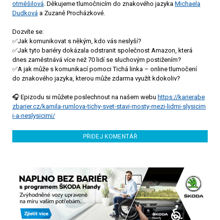
otměšilová
. Děkujeme tlumočnicím do znakového jazyka
Michaela
Dudková
a Zuzaně Procházkové.
Dozvíte se:
✅Jak komunikovat s někým, kdo vás neslyší?
✅Jak tyto bariéry dokázala odstranit společnost Amazon, která
dnes zaměstnává více než 70 lidí se sluchovým postižením?
✅A jak může s komunikací pomoci Tichá linka – online tlumočení
do znakového jazyka, kterou může zdarma využít kdokoliv?
🎧 Epizodu si můžete poslechnout na našem webu
https://karierabe
zbarier.cz/kamila-rumlova-tichy-svet-stavi-mosty-mezi-lidmi-slysicim
i-a-neslysicimi/
PŘIDEJ KOMENTÁŘ