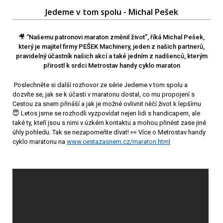
Jedeme v tom spolu - Michal Pešek
🎥 “Našemu patronovi maraton změnil život”, říká Michal Pešek,
který je majitel firmy PEŠEK Machinery, jeden z našich partnerů,
pravidelný účastník našich akcí a také jedním z nadšenců, kterým
přirostl k srdci Metrostav handy cyklo maraton
Poslechněte si další rozhovor ze série Jedeme v tom spolu a
dozvíte se, jak se k účasti v maratonu dostal, co mu propojení s
Cestou za snem přináší a jak je možné ovlivnit něčí život k lepšímu
😇 Letos jsme se rozhodli vyzpovídat nejen lidi s handicapem, ale
také ty, kteří jsou s nimi v úzkém kontaktu a mohou přinést zase jiné
úhly pohledu. Tak se nezapomeňte dívat! 👀 Více o Metrostav handy
cyklo maratonu na
www.cestazasnem.cz/maraton.html