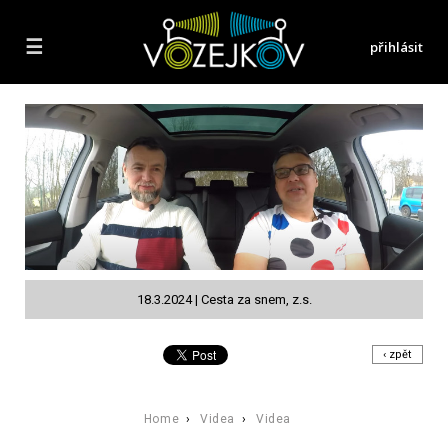
☰
přihlásit
18.3.2024 | Cesta za snem, z.s.
‹ zpět
Home
›
Videa
›
Videa