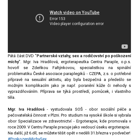
Pátá část DVD "
Partnerské vztahy, sex a rodičovství po poškození
míchy
". Mgr. Iva Hradilová, ergoterapeutka Centra Paraple, o.p.s.
hovoří se Zdeňkou Faltýnkovou, specialistkou na spinální
problematiku České asociace paraplegiků - CZEPA, z.s. o potřebné
přípravě na sexuální aktivitu, aby byla bezpečná a předešlo se
možným komplikacím jako je např. poranění kůže či nehody s
vyprazdňováním. Příprava se týká prostředí, pomůcek, i vlastního
těla.
Mgr. Iva Hradilová
-
vystudovala SOŠ - obor sociální péče a
pečovatelská činnost v Plzni. Pro studium na vysoké škole si vybrala
obor Specializace ve zdravotnictví - Ergoterapie, kde promovala v
roce 2009. V Centru Paraple pracuje jako vedoucí úseku ergoterapie.
Na další, již 6.díl, se můžete těšit opět v neděli 31.března v podvečer!
#PoskozeniMichySex