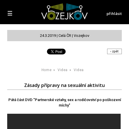
☰
přihlásit
24.3.2019 | Celá ČR | Vozejkov
‹ zpět
Home
›
Videa
›
Videa
Zásady přípravy na sexuální aktivitu
Pátá část DVD "Partnerské vztahy, sex a rodičovství po poškození
míchy"