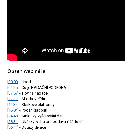
Obsah webináře
[
00:00
] - Úvod
[
04:25
] - Co je NADAČNÍ PODPORA
[
07:57
] - Tipy na nadace
[
12:33
] - Škoda Neřídit
[
14:32
] - Sbírkové platformy
[
16:04
] - Podání žádosti
[
24:48
] - Smlouvy, vyúčtování daru
[
28:34
] - Ukázky webu pro podávání žádostí
[
56:44
] - Dotazy diváků