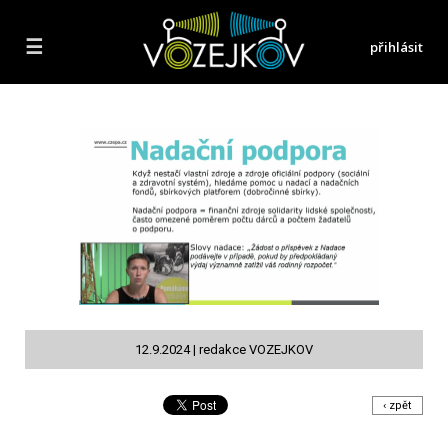
☰
přihlásit
12.9.2024 | redakce VOZEJKOV
‹ zpět