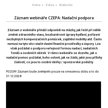
Home
›
Videa
›
Webináře
Záznam webináře CZEPA: Nadační podpora
Záznam z webináře přináší odpovědi na otázky, jak řešit při náhlé
změně zdravotního stavu, bezbariérové úpravy bydlení, pořízení
nezbytných kompenzačních pomůcek, zajištění mobility atd. Často
nemusí na tyto věci stačit vlastní finanční prostředky a úspory. Lze
však požádat o podporu veřejnost formou nadací, nadačních
fondů a osobních sbírek. V rámci webináře se dozvíte, jak o
nadační pomoc požádat, koho oslovit, jak se žádá, jaké jsou přílohy
žádostí, co jsou to osobní sbírky / sponzorské podúčty.
POZOR! Záznam bude zveřejněn pouze na omezenou dobu a to do
31.12.2024!