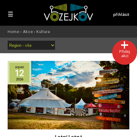
☰
přihlásit
Home
›
Akce
›
Kultura
Přidej
akci
srpen
12
2026