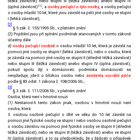
těžká závislost) nebo stupni III (těžká závislost) anebo stupni IV
11)
(úplná závislost)
, a
osoby pečující o tyto osoby
, a osoby pečující
o osoby mladší 10 let, které jsou závislé na péči jiné osoby ve stupni
I (lehká závislost),
[2]
§ 5 zák. č. 155/1995 Sb., v platném znění
(2)
Pojištění jsou při splnění podmínek stanovených v tomto zákoně
účastny dále
d)
osoby pečující osobně
o osobu mladší 10 let, která je závislá na
pomoci jiné osoby ve stupni I (lehká závislost), nebo o osobu, která
je závislá na pomoci jiné osoby ve stupni II (středně těžká závislost)
nebo stupni III (těžká závislost) anebo stupni IV (úplná závislost),
pokud spolu žijí v domácnosti; podmínka domácnosti se
nevyžaduje, jde-li o blízkou osobu nebo
asistenta sociální péče
podle § 83 odst. 1 zákona č. 108/2006 Sb.,
[3]
§ 3 zák. č. 111/2006 Sb., v platném znění
Osoba, která není v hmotné nouzi
(1)
Nestanoví-li tento zákon jinak, osobou v hmotné nouzi není
osoba, která
5.
osobou osobně pečující o dítě ve věku do 10 let závislé na
pomoci jiné fyzické osoby ve stupni I nebo osobou osobně pečující
o osobu závislou na pomoci jiné fyzické osoby ve stupni II (středně
těžká závislost), nebo ve stupni III (těžká závislost) anebo ve stupni
IV (úplná závislost), a to za předpokladu, že v žádosti o příspěvek