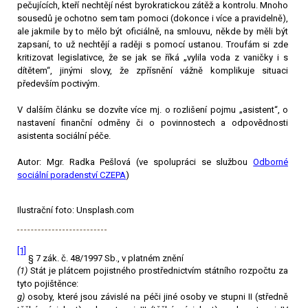
pečujících, kteří nechtějí nést byrokratickou zátěž a kontrolu. Mnoho
sousedů je ochotno sem tam pomoci (dokonce i více a pravidelně),
ale jakmile by to mělo být oficiálně, na smlouvu, někde by měli být
zapsaní, to už nechtějí a raději s pomocí ustanou. Troufám si zde
kritizovat legislativce, že se jak se říká „vylila voda z vaničky i s
dítětem“, jinými slovy, že zpřísnění vážně komplikuje situaci
především poctivým.
V dalším článku se dozvíte více mj. o rozlišení pojmu „asistent“, o
nastavení finanční odměny či o povinnostech a odpovědnosti
asistenta sociální péče.
Autor: Mgr. Radka Pešlová (ve spolupráci se službou
Odborné
sociální poradenství CZEPA
)
Ilustrační foto: Unsplash.com
[1]
§ 7 zák. č. 48/1997 Sb., v platném znění
(1)
Stát je plátcem pojistného prostřednictvím státního rozpočtu za
tyto pojištěnce:
g)
osoby, které jsou závislé na péči jiné osoby ve stupni II (středně