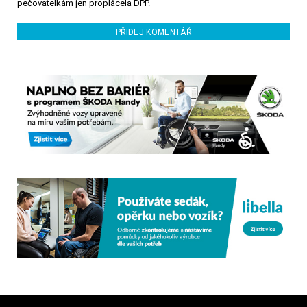
pečovatelkám jen proplácela DPP.
PŘIDEJ KOMENTÁŘ