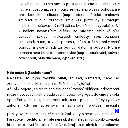
uzavřít písemnou smlouvu o poskytnutí pomoci. U smlouvy je
nutné si uvědomit, že smlouvy se nepíší pro časy pohody, ale
pro konfliktní situace (např. předmanželská smlouva,
smlouva o dílo, pracovní smlouva), proto by si pečující
asistent i opečovávaný měli dát na kvalitě smlouvy záležet. A i
v našem navazujícím článku se budeme smlouvě více
věnovat. Základní náležitosti smlouvy jsou: označení
smluvních stran, rozsah pomoci, místo a čas poskytování
pomoci a výše úhrady za pomoc, datum a podpis. Nic ale
stranám nebrání si dohodnout více (např. doručování, práva a
povinnosti, pravidla péče, výpověď atd.).
Kdo může být asistentem?
Nejčastěji to bývá rodinný přítel, soused, kamarád, nebo jen
zdravotní sestra, která si po službě chce přivydělat.
Ačkoliv pojem „asistent sociální péče“ zavání přílišnou odborností,
může navozovat nutné vzdělávání, specificky vystudovanou školu,
speciální znalosti aj. není tomu tak. Tento pojem „jen“ vyplynul ze
zákona, kdy se zpřesňoval a zpřísňoval, protože nelegální
[6]
poskytovatelé sociální péče se skrývali za tyto nerodinné pečující
.
Paradoxem těchto změn ale není úbytek nelegálních poskytovatelů,
kteří tento systém obcházejí/zneužívají, ale úbytek nerodinných