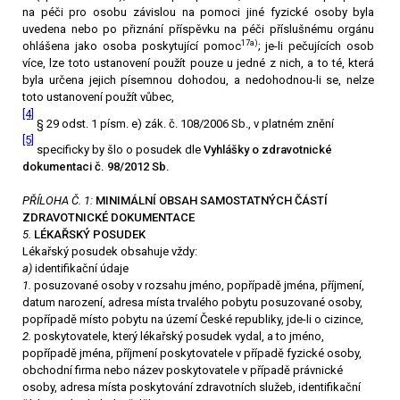
na péči pro osobu závislou na pomoci jiné fyzické osoby byla
uvedena nebo po přiznání příspěvku na péči příslušnému orgánu
17a)
ohlášena jako osoba poskytující pomoc
; je-li pečujících osob
více, lze toto ustanovení použít pouze u jedné z nich, a to té, která
byla určena jejich písemnou dohodou, a nedohodnou-li se, nelze
toto ustanovení použít vůbec,
[4]
§ 29 odst. 1 písm. e) zák. č. 108/2006 Sb., v platném znění
[5]
specificky by šlo o posudek dle
Vyhlášky o zdravotnické
dokumentaci č. 98/2012 Sb.
PŘÍLOHA Č. 1:
MINIMÁLNÍ OBSAH SAMOSTATNÝCH ČÁSTÍ
ZDRAVOTNICKÉ DOKUMENTACE
5.
LÉKAŘSKÝ POSUDEK
Lékařský posudek obsahuje vždy:
a)
identifikační údaje
1.
posuzované osoby v rozsahu jméno, popřípadě jména, příjmení,
datum narození, adresa místa trvalého pobytu posuzované osoby,
popřípadě místo pobytu na území České republiky, jde-li o cizince,
2.
poskytovatele, který lékařský posudek vydal, a to jméno,
popřípadě jména, příjmení poskytovatele v případě fyzické osoby,
obchodní firma nebo název poskytovatele v případě právnické
osoby, adresa místa poskytování zdravotních služeb, identifikační