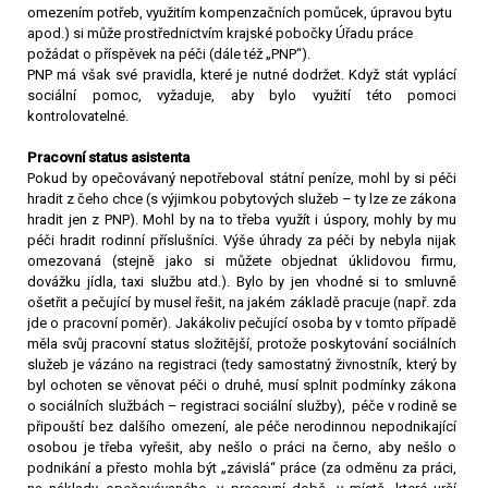
omezením potřeb, využitím kompenzačních pomůcek, úpravou bytu
apod.) si může prostřednictvím krajské pobočky Úřadu práce
požádat o příspěvek na péči (dále též „PNP“).
PNP má však své pravidla, které je nutné dodržet. Když stát vyplácí
sociální pomoc, vyžaduje, aby bylo využití této pomoci
kontrolovatelné.
Pracovní status asistenta
Pokud by opečovávaný nepotřeboval státní peníze, mohl by si péči
hradit z čeho chce (s výjimkou pobytových služeb – ty lze ze zákona
hradit jen z PNP). Mohl by na to třeba využít i úspory, mohly by mu
péči hradit rodinní příslušníci. Výše úhrady za péči by nebyla nijak
omezovaná (stejně jako si můžete objednat úklidovou firmu,
dovážku jídla, taxi službu atd.). Bylo by jen vhodné si to smluvně
ošetřit a pečující by musel řešit, na jakém základě pracuje (např. zda
jde o pracovní poměr). Jakákoliv pečující osoba by v tomto případě
měla svůj pracovní status složitější, protože poskytování sociálních
služeb je vázáno na registraci (tedy samostatný živnostník, který by
byl ochoten se věnovat péči o druhé, musí splnit podmínky zákona
o sociálních službách – registraci sociální služby), péče v rodině se
připouští bez dalšího omezení, ale péče nerodinnou nepodnikající
osobou je třeba vyřešit, aby nešlo o práci na černo, aby nešlo o
podnikání a přesto mohla být „závislá“ práce (za odměnu za práci,