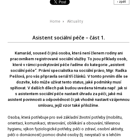
‹ zpět
Home
›
Aktuality
Asistent sociální péče – část 1.
Kamarád, soused či jiná osoba, která není členem rodiny ani
pracovníkem registrované sociální služby. To jsou příklady osob,
které v rámci poskytování péče řadíme do kategorie „asistent
sociální péče“. Právní specialistka na sociální právo, Mgr. Radka
Pešlová, pro vás připravila seriál tří článků. V tomto prvním díle se
dozvíte, kdo může užívat tento status, jaké podmínky musí
splňovat. V dalších dílech pak budou uvedena témata např. jak si
s asistentem sociální péče nastavit úhradu za péči, jaké má
asistent povinnosti a odpovědnost či jak vhodně nastavit vzájemnou
smlouvu, jejíž vzor také přiložíme.
Osoba, která potřebuje pro své základní životní potřeby (mobilitu,
orientaci, komunikaci, stravování, oblékání a obouvání, tělesnou
hygienu, výkon fyziologické potřeby, péči o zdraví, osobní aktivity,
péči o domácnost) pomoc druhé osoby (tj. nevystačí si s lehčím