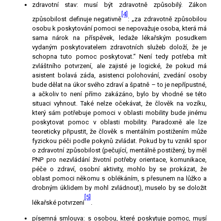
zdravotní stav:
musí být zdravotně způsobilý. Zákon
[4]
způsobilost definuje negativně
: „za zdravotně způsobilou
osobu k poskytování pomoci se nepovažuje osoba, která má
sama nárok na příspěvek, ledaže lékařským posudkem
vydaným poskytovatelem zdravotních služeb doloží, že je
schopna tuto pomoc poskytovat.“ Není tedy potřeba mít
zvláštního potvrzení, ale zajisté je logické, že pokud má
asistent bolavá záda, asistenci polohování, zvedání osoby
bude dělat na úkor svého zdraví a špatně – to je nepřípustné,
a ačkoliv to není přímo zakázáno, bylo by vhodné se této
situaci vyhnout. Také nelze očekávat, že člověk na vozíku,
který sám potřebuje pomoci v oblasti mobility bude jinému
poskytovat pomoc v oblasti mobility. Paradoxně ale lze
teoreticky připustit, že člověk s mentálním postižením může
fyzickou péči podle pokynů zvládat. Pokud by tu vznikl spor
o zdravotní způsobilost (pečující, mentálně postižený, by měl
PNP pro nezvládání životní potřeby orientace, komunikace,
péče o zdraví, osobní aktivity, mohlo by se prokázat, že
oblast pomoci někomu s oblékáním, s přesunem na lůžko a
drobným úklidem by mohl zvládnout), muselo by se doložit
[5]
lékařské potvrzení
.
písemná smlouva:
s osobou, které poskytuje pomoc, musí