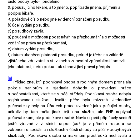
číslo osoby, bylo-li přiděleno,
3.
posuzujícího lékaře, a to jméno, popřípadě jména, příjmení a
podpis lékaře,
4.
pořadové číslo nebo jiné evidenční označení posudku,
b)
účel vydání posudku,
c)
posudkový závěr,
d)
poučení o možnosti podat návrh na přezkoumání a o možnosti
vzdání se práva na přezkoumání,
e)
datum vydání posudku,
f)
datum ukončení platnosti posudku, pokud je třeba na základě
zjištěného zdravotního stavu nebo zdravotní způsobilosti omezit
jeho platnost, nebo pokud tak stanoví jiný právní předpis.
[6]
Příklad zneužití: podnikavá osoba s rodinným domem pronajala
pokoje seniorům a sjednala dohody o provedení práce
s pečovatelkami, které se v péči střídaly. Podnikavá osoba nebyla
registrovanou službou, kvalita péče byla mizerná. Jednotlivé
pečovatelky byly na Úřadech práce uvedené jako pečující osoby,
ačkoliv by tam měla jinak být ona služba, ale PNP neplynul
pečovatelkám, ale podnikavé osobě. Navíc si péči připlácely senioři
ještě výrazně z vlastních úspor (což je v přímém rozporu se
zákonem o sociálních službách v části úhrady za péči v pobytových
službách). Podnikavá osoba si maximum prostředků nechávala a