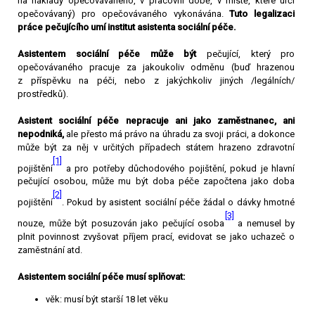
na náklady opečovávaného, v pracovní době, v místě, které určí
opečovávaný) pro opečovávaného vykonávána.
Tuto legalizaci
práce pečujícího umí institut asistenta sociální péče.
Asistentem sociální péče může být
pečující, který pro
opečovávaného pracuje za jakoukoliv odměnu (buď hrazenou
z příspěvku na péči, nebo z jakýchkoliv jiných /legálních/
prostředků).
Asistent sociální péče
nepracuje ani jako zaměstnanec, ani
nepodniká,
ale přesto má právo na úhradu za svoji práci, a dokonce
může být za něj v určitých případech státem hrazeno zdravotní
[1]
pojištění
a pro potřeby důchodového pojištění, pokud je hlavní
pečující osobou, může mu být doba péče započtena jako doba
[2]
pojištění
. Pokud by asistent sociální péče žádal o dávky hmotné
[3]
nouze, může být posuzován jako pečující osoba
a nemusel by
plnit povinnost zvyšovat příjem prací, evidovat se jako uchazeč o
zaměstnání atd.
Asistentem sociální péče musí splňovat:
věk:
musí být starší 18 let věku