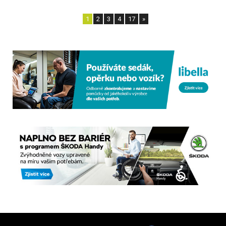
1
2
3
4
17
»