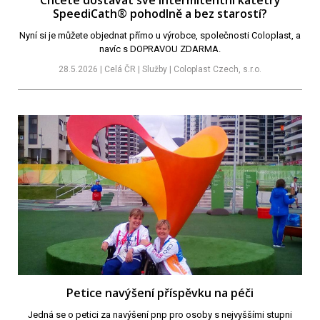
Chcete dostávat své intermitentní katétry
SpeediCath® pohodlně a bez starostí?
Nyní si je můžete objednat přímo u výrobce, společnosti Coloplast, a
navíc s DOPRAVOU ZDARMA.
28.5.2026 | Celá ČR | Služby | Coloplast Czech, s.r.o.
Petice navýšení příspěvku na péči
Jedná se o petici za navýšení pnp pro osoby s nejvyššími stupni