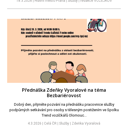
18.3.2026 | Hlavní město Praha | Služby | redakce VOZEJKOV
Přednáška Zdeňky Vyoralové na téma
Bezbariérovost
Dobrý den, přijměte pozvání na přednášku pracovnice služby
podpůrných setkávání pro osoby s tělesným postižením ve Spolku
Trend vozíčkářů Olomouc...
4.3.2026 | Celá ČR | Služby | Zdeňka Vyoralová