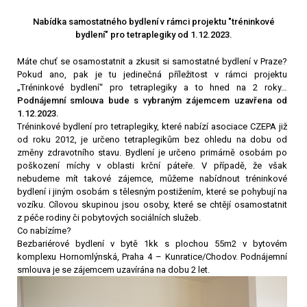
Nabídka samostatného bydlení v rámci projektu "tréninkové
bydlení" pro tetraplegiky od 1.12.2023.
Máte chuť se osamostatnit a zkusit si samostatné bydlení v Praze?
Pokud ano, pak je tu jedinečná příležitost v rámci projektu
„Tréninkové bydlení“ pro tetraplegiky a to hned na 2 roky…
Podnájemní smlouva bude s vybraným zájemcem uzavřena od
1.12.2023.
Tréninkové bydlení pro tetraplegiky, které nabízí asociace CZEPA již
od roku 2012, je určeno tetraplegikům bez ohledu na dobu od
změny zdravotního stavu. Bydlení je určeno primárně osobám po
poškození míchy v oblasti krční páteře. V případě, že však
nebudeme mít takové zájemce, můžeme nabídnout tréninkové
bydlení i jiným osobám s tělesným postižením, které se pohybují na
vozíku. Cílovou skupinou jsou osoby, které se chtějí osamostatnit
z péče rodiny či pobytových sociálních služeb.
Co nabízíme?
Bezbariérové bydlení v bytě 1kk s plochou 55m2 v bytovém
komplexu Hornomlýnská, Praha 4 – Kunratice/Chodov. Podnájemní
smlouva je se zájemcem uzavírána na dobu 2 let.