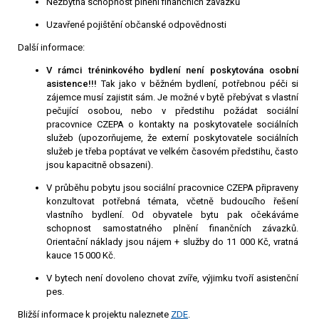
Nezbytná schopnost plnění finančních závazků
Uzavřené pojištění občanské odpovědnosti
Další informace:
V rámci tréninkového bydlení není poskytována osobní
asistence!!!
Tak jako v běžném bydlení,
potřebnou péči si
zájemce musí zajistit sám
. Je možné v bytě přebývat s vlastní
pečující osobou, nebo v předstihu požádat sociální
pracovnice CZEPA o kontakty na poskytovatele sociálních
služeb (upozorňujeme, že externí poskytovatele sociálních
služeb je třeba poptávat ve velkém časovém předstihu, často
jsou kapacitně obsazeni).
V průběhu pobytu jsou sociální pracovnice CZEPA připraveny
konzultovat potřebná témata, včetně budoucího řešení
vlastního bydlení. Od obyvatele bytu pak očekáváme
schopnost samostatného plnění finančních závazků.
Orientační náklady jsou nájem + služby do 11 000 Kč, vratná
kauce 15 000 Kč.
V bytech není dovoleno chovat zvíře, výjimku tvoří asistenční
pes.
Bližší informace k projektu naleznete
ZDE
.