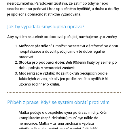
nesrozumitelná. Paradoxem zůstává, že zatímco tchyně nebo
snacha mohou pečovat i bez společného bydliště, u druha a družky
je společná domácnost striktně vyžadována.
Jak by vypadala smysluplná úprava?
Aby systém skutečně podporoval pečující, navrhujeme tyto změny:
Možnost přerušení:
Umožnit pozastavit ošetřovné po dobu
hospitalizace a dovolit pečujícímu v té době legálně
pracovat.
Stopka pro podpůrčí dobu:
Běh 90denní lhůty by se měl po
dobu pobytu v nemocnici zastavit.
Modernizace vztahů:
Rozšířit okruh pečujících podle
faktických vazeb, nikoliv jen podle trvalého bydliště či
úzkého rodinného kruhu.
Příběh z praxe: Když se systém obrátí proti vám
Matka pečuje o dospělého syna po úrazu míchy. Kvůli
komplikacím (např. dekubitu) musí syn náhle do
nemocnice. Matka v tu ránu přichází o výplatu
ošetřovného, ale „státní volno“ v práci jí dál běží.