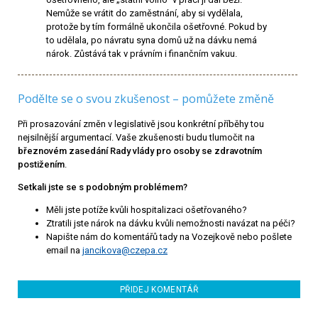
Nemůže se vrátit do zaměstnání, aby si vydělala,
protože by tím formálně ukončila ošetřovné. Pokud by
to udělala, po návratu syna domů už na dávku nemá
nárok. Zůstává tak v právním i finančním vakuu.
Podělte se o svou zkušenost – pomůžete změně
Při prosazování změn v legislativě jsou konkrétní příběhy tou
nejsilnější argumentací. Vaše zkušenosti budu tlumočit na
březnovém zasedání Rady vlády pro osoby se zdravotním
postižením
.
Setkali jste se s podobným problémem?
Měli jste potíže kvůli hospitalizaci ošetřovaného?
Ztratili jste nárok na dávku kvůli nemožnosti navázat na péči?
Napište nám do komentářů tady na Vozejkově nebo pošlete
email na
jancikova@czepa.cz
PŘIDEJ KOMENTÁŘ