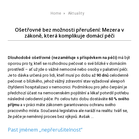
Home
›
Aktuality
Ošetřovné bez možnosti přerušení: Mezera v
zákoně, která komplikuje domácí péči
Dlouhodobé ošetřovné
(nezaměňuje s příspěvkem na péči)
má být
oporou pro ty, kteří se rozhodnou pečovat o své blízké v domácím
prostředí – ať už jde o vážně nemocné nebo osoby v paliativní péči.
Je to dávka určená pro lidi, kteří musí po dobu až
90 dnů
celodenně
pečovat o blízkého, jehož vážný zdravotní stav vyžadoval alespoň
čtyřdenní hospitalizaci v nemocnici. Podmínkou pro jeho čerpání je
předchozí účast na nemocenském pojištění a lékař potvrdil potřebu
následné celodenní péče. Po celou tuto dobu dostáváte
60 % svého
příjmu
a v práci máte zákonem garantovanou ochranu svého
pracovního místa. Současná legislativa ale naráží na realitu: tváří se,
že péče je neměnný proces bez výkyvů. Avšak ...
Past jménem „nepřerušitelnost“