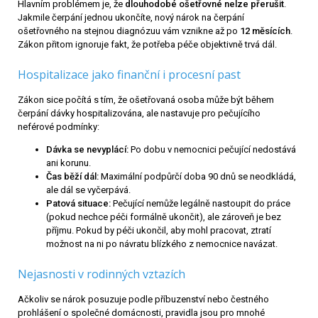
Hlavním problémem je, že
dlouhodobé ošetřovné nelze přerušit
.
Jakmile čerpání jednou ukončíte, nový nárok na čerpání
ošetřovného na stejnou diagnózuu vám vznikne až po
12 měsících
.
Zákon přitom ignoruje fakt, že potřeba péče objektivně trvá dál.
Hospitalizace jako finanční i procesní past
Zákon sice počítá s tím, že ošetřovaná osoba může být během
čerpání dávky hospitalizována, ale nastavuje pro pečujícího
neférové podmínky:
Dávka se nevyplácí:
Po dobu v nemocnici pečující nedostává
ani korunu.
Čas běží dál:
Maximální podpůrčí doba 90 dnů se neodkládá,
ale dál se vyčerpává.
Patová situace:
Pečující nemůže legálně nastoupit do práce
(pokud nechce péči formálně ukončit), ale zároveň je bez
příjmu. Pokud by péči ukončil, aby mohl pracovat, ztratí
možnost na ni po návratu blízkého z nemocnice navázat.
Nejasnosti v rodinných vztazích
Ačkoliv se nárok posuzuje podle příbuzenství nebo čestného
prohlášení o společné domácnosti, pravidla jsou pro mnohé