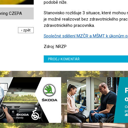
podobě níže.
Stanovisko rozlišuje 3 situace, které mohou na
toring CZEPA
je možné realizovat bez zdravotnického praco
zdravotnického pracovníka.
‹ zpět
Společné sdělení MZČR a MŠMT k úkonům p
Zdroj: NRZP
PŘIDEJ KOMENTÁŘ