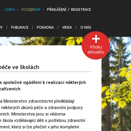
CZEPA
VOZEJK
MAP
PŘIHLÁŠENÍ / REGISTRACE
HY
PUBLIKACE
PORADNA
VIDEA
O NÁS
Přidej
aktualitu
éče ve školách
la společné vyjádření k realizaci některých
zařízeních.
a Ministerstvo zdravotnictví předkládají
í některých úkonů péče a zdravotní podpory
ních. Ministerstva jsou si vědoma
e škola vzdělávající děti s potřebou zdravotní
ent, který si lze přečíst v jeho kompletní