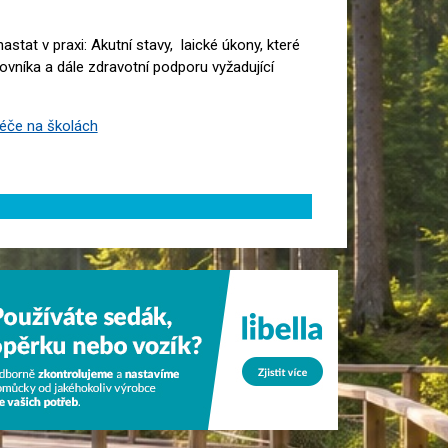
stat v praxi: Akutní stavy, laické úkony, které
vníka a dále zdravotní podporu vyžadující
éče na školách