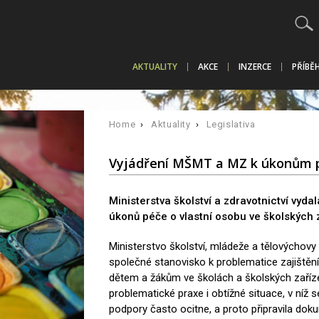
AKTUALITY
AKCE
INZERCE
PŘÍBĚ
Home
›
Aktuality
›
Legislativa
Vyjádření MŠMT a MZ k úkonům p
Ministerstva školství a zdravotnictví vyda
úkonů péče o vlastní osobu ve školských 
Ministerstvo školství, mládeže a tělovýchovy 
společné stanovisko k problematice zajištěn
dětem a žákům ve školách a školských zaříze
problematické praxe i obtížné situace, v níž s
podpory často ocitne, a proto připravila dokum