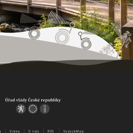
a
Videa
O nás
RSS
VozejkMap