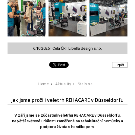
6.10.2025 | Celá ČR | Libella design s.r.o.
‹ zpět
Home
›
Aktuality
›
Stalo se
Jak jsme prožili veletrh REHACARE v Düsseldorfu
V září jsme se zúčastnili veletrhu REHACARE v Düsseldorfu,
největší světové události zaměřené na rehabilitační pomůcky a
podporu života s hendikepem.