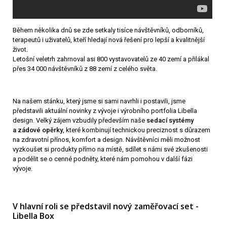
Během několika dnů se zde setkaly tisíce návštěvníků, odborníků,
terapeutů i uživatelů, kteří hledají nová řešení pro lepší a kvalitnější
život.
Letošní veletrh zahrnoval asi 800 vystavovatelů ze 40 zemí a přilákal
přes 34 000 návštěvníků z 88 zemí z celého světa.
Na našem stánku, který jsme si sami navrhli i postavili, jsme
představili aktuální novinky z vývoje i výrobního portfolia Libella
design. Velký zájem vzbudily především naše
sedací systémy
a zádové opěrky
, které kombinují technickou preciznost s důrazem
na zdravotní přínos, komfort a design. Návštěvníci měli možnost
vyzkoušet si produkty přímo na místě, sdílet s námi své zkušenosti
a podělit se o cenné podněty, které nám pomohou v další fázi
vývoje.
V hlavní roli se představil nový zaměřovací set -
Libella Box