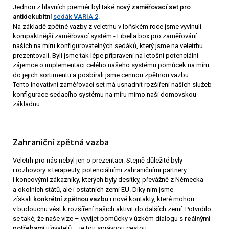
Jednou z hlavních premiér byl také
nový zaměřovací set pro
antidekubitní
sedák VARIA 2
.
Na základě zpětné vazby z veletrhu v loňském roce jsme vyvinuli
kompaktnější zaměřovací systém - Libella box pro zaměřování
našich na míru konfigurovatelných sedáků, který jsme na veletrhu
prezentovali. Byli jsme tak lépe připraveni na letošní potenciální
zájemce o implementaci celého našeho systému pomůcek na míru
do jejich sortimentu a posbírali jsme cennou zpětnou vazbu.
Tento inovativní zaměřovací set má usnadnit rozšíření našich služeb
konfigurace sedacího systému na míru mimo naši domovskou
základnu.
Zahraniční zpětná vazba
Veletrh pro nás nebyl jen o prezentaci. Stejně důležité byly
i rozhovory s terapeuty, potenciálními zahraničními partnery
i koncovými zákazníky, kterých byly desítky, převážně z Německa
a okolních států, ale i ostatních zemí EU. Díky nim jsme
získali
konkrétní zpětnou vazbu
i nové kontakty, které mohou
v budoucnu vést k rozšíření našich aktivit do dalších zemí. Potvrdilo
se také, že naše vize – vyvíjet pomůcky v úzkém dialogu s
reálnými
potřebami
uživatelů – je tou správnou cestou.