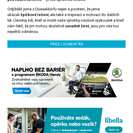
Odjížděli jsme z Düsseldorfu nejen s pocitem, že jsme
ukázali
špičková řešení
, ale také s inspirací a motivací do dalších
let. Úsměvy lidí, kteří si mohli naše výrobky osobně vyzkoušet a kteří
nám řekli, že jim mohou skutečně
usnadnit život
, jsou pro nás tou
největší odměnou.
PŘIDEJ KOMENTÁŘ