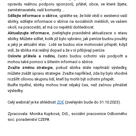
opravdu reálnou podporu sponzorů, přátel, obce, ve které žijete,
zaměstnavatele, vaší komunity …
Sdílejte informace o sbírce
, ujistěte se, že lidé vědí o existenci vaší
sbírky, sdílejte informace o sbírce na sociálních médiích, ve vašem
okolí, na pracovišti, ať má co největší dohlednost.
Aktualizujte informace
, zveřejňujte pravidelné aktualizace o stavu
sbírky. Můžete sdílet, kolik již bylo vybráno, jak peníze budou použity
a jaký je aktuální stav. Lidé se budou více motivování přispět, když
vidí, že sbírka má reálný dopad a že v
ní přibývají peníze.
Oslovte přátele a rodinu
, často budou ochotni vás podpořit a
mohou také pomoci s šířením informací o sbírce.
Zvažte změnu strategie
, pokud sbírka stále nepřináší výsledky,
můžete zvážit úpravu strategie. Zvažte například, zda by bylo vhodné
rozšířit cílovou skupinu lidí, kteří by mohli být ochotni přispět.
Buďte trpěliví, sbírky mohou trvat nějaký čas, než začnou přinášet
výsledky.
Celý webinář je ke shlédnutí
ZDE
(zveřejněn bude do 31.10.2023).
Zpracovala: Monika Kupková, DiS., sociální pracovnice Odborného
soc. poradenství CZEPA