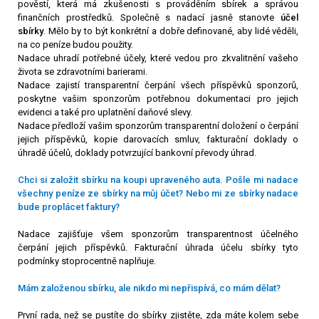
pověstí, která má zkušenosti s prováděním sbírek a správou
finančních prostředků.
Společně s nadací jasně stanovte
účel
sbírky
. Mělo by to být konkrétní a dobře definované, aby lidé věděli,
na co peníze budou použity.
Nadace uhradí potřebné účely, které vedou pro zkvalitnění vašeho
života se zdravotními barierami.
Nadace zajistí transparentní čerpání všech příspěvků sponzorů,
poskytne vašim sponzorům potřebnou dokumentaci pro jejich
evidenci a také pro uplatnění daňové slevy.
Nadace předloží vašim sponzorům transparentní doložení o čerpání
jejich příspěvků, kopie darovacích smluv, fakturační doklady o
úhradě účelů, doklady potvrzující bankovní převody úhrad.
Chci si založit sbírku na koupi upraveného auta. Pošle mi nadace
všechny peníze ze sbírky na můj účet? Nebo mi ze sbírky nadace
bude proplácet faktury?
Nadace zajišťuje všem sponzorům transparentnost účelného
čerpání jejich příspěvků. Fakturační úhrada účelu sbírky tyto
podmínky stoprocentně naplňuje.
Mám založenou sbírku, ale nikdo mi nepřispívá, co mám dělat?
První rada, než se pustíte do sbírky zjistěte, zda máte kolem sebe