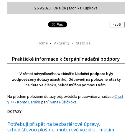
25.9.2023 | Celá ČR | Monika Kupková
‹ zpět
Home
›
Aktuality
›
Stalo se
Praktické informace k čerpání nadační podpory
V rámci odvysílaného webináře Nadační podpora byly
zodpovězeny dotazy účastníků. Odpovědi na položené otázky
najdete ve článku, neboť můžou pomoci i Vám.
Na předem položené dotazy odpověděla pracovnice z nadace
Chart
y 77 - Konto Bariéry
, paní
Ivana Růžičková
.
DOTAZY:
Potřebuji přispět na bezbariérové úpravy,
schodišťovou plošinu, motorové vozidlo... musím