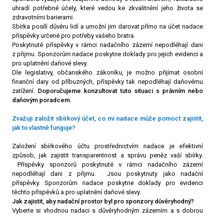
uhradí potřebné účely, které vedou ke zkvalitnění jeho života se
zdravotními barierami.
Sbírka posílí důvěru lidí a umožní jim darovat přímo na účet nadace
příspěvky určené pro potřeby vašeho bratra.
Poskytnuté příspěvky v
rámci nadačního zázemí nepodléhají dani
z
přijmu. Sponzorům nadace poskytne doklady pro jejich evidenci a
pro uplatnění daňové slevy.
Dle legislativy, občanského zákoníku, je možno přijímat osobní
finanční dary od příbuzných, příspěvky tak nepodléhají daňovému
zatížení.
Doporučujeme konzultovat tuto situaci s právním nebo
daňovým poradcem.
Zvažuji založit sbírkový účet, co mi nadace může pomoct zajistit,
jak to vlastně funguje?
Založení sbírkového účtu prostřednictvím nadace je efektivní
způsob, jak zajistit transparentnost a správu peněz vaší sbírky.
Příspěvky sponzorů poskytnuté v
rámci nadačního zázemí
nepodléhají dani z
přijmu. Jsou poskytnuty jako nadační
příspěvky.
Sponzorům nadace poskytne doklady pro evidenci
těchto příspěvků a pro uplatnění daňové slevy.
Jak zajistit, aby nadační prostor byl pro sponzory důvěryhodný?
Vyberte si vhodnou nadaci s důvěryhodným zázemím a s
dobrou