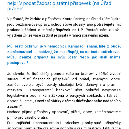
nejdřív podat žádost o státní příspěvek (na Úřad
práce)?
V
případě, že žádáte o příspěvek Konto Bariery, na úhradu účelů jako
jsou bezbariérové úpravy, schodišťové plošiny,
ano potřebujete mít
podanou žádost o státní příspěvek na ÚP.
Postačí nám doložit
vyjádření ÚP, že vaše žádost je přijatá v
rámci správního
řízení.
Můj bratr ochrnul, je v nemocnici. Kamarádi, známí, lidé z obce,
zaměstnavatel .... nabízejí, že mu přispějí, na co bude potřebovat.
Můžu peníze přijmout na svůj účet? Nebo jak jinak máme
postupovat?
Je skvělé, že lidé chtějí pomoci vašemu bratrovi v
těžké životní
situaci. Přijetí finančních příspěvků od přátel, známých, obce,
zaměstnavatele bývá leckdy složitější kvůli daňovým a právním
otázkám. Transparentní bankovní účet bohužel nevyhovuje
legislativním podmínkám Zákona o veřejných sbírkách, a tak vám
doporučujeme „
Otevření sbírky v
rámci důvěryhodného nadačního
zázemí“.
Nadace přijme příspěvky sponzorů, přátel, obce, zaměstnavatele
přímo pro vašeho bratra.
Pro zajištění transparentnosti, všechny poskytnuté příspěvky
sponzorů využije dle vzájemné dohody s
vašim bratrem, fakturačně