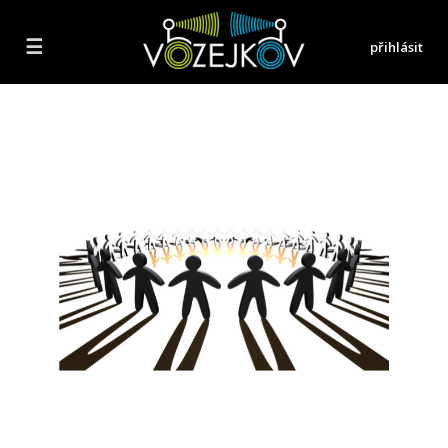
☰
přihlásit