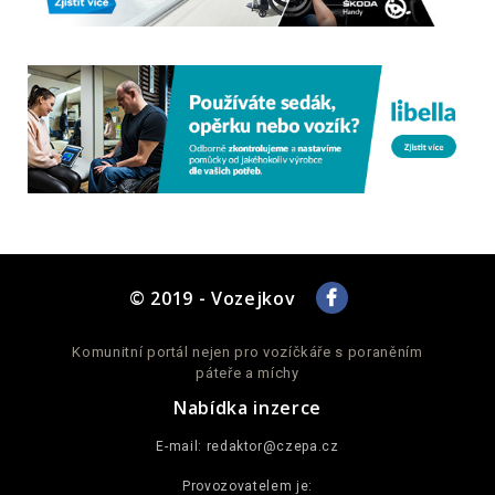
© 2019 - Vozejkov
Komunitní portál nejen pro vozíčkáře s poraněním
páteře a míchy
Nabídka inzerce
E-mail:
redaktor@czepa.cz
Provozovatelem je: