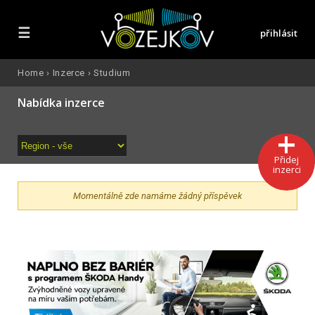
☰
přihlásit
Home
›
Inzerce
›
Studium
Nabídka inzerce
Přidej
inzerci
Momentálně zde namáme žádný příspěvek