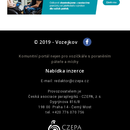
© 2019 - Vozejkov
Komunitní portál nejen pro vozíčkáře s poraněním
páteře a míchy
Nabídka inzerce
E-mail:
redaktor@czepa.cz
Provozovatelem je:
Česká asociace paraplegiků - CZEPA, z.s.
Dygrýnova 816/8
198 00 Praha 14 - Černý Most
tel. +420 776 070 756