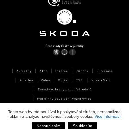
Aktuality
Akce
Inzerce
Příběhy
Publikace
Poradna
Videa
O nás
RSS
VozejkMap
Zásady ochrany osobních údajů
Podmínky používání Vozejkov.cz
Technická data a využití cookies
Tento web by rád používal k poskytování služeb, personalizaci
reklam a analýze návštěvnosti soubory cookie.
Více informací
Webdesign
&
Webhosting
&
publikační systém Toolkit
-
Studio
Nesouhlasím
Souhlasím