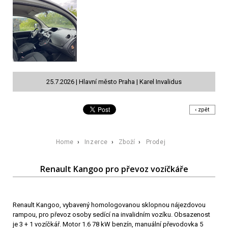
25.7.2026 | Hlavní město Praha | Karel Invalidus
‹ zpět
Home
›
Inzerce
›
Zboží
›
Prodej
Renault Kangoo pro převoz vozíčkáře
Renault Kangoo, vybavený homologovanou sklopnou nájezdovou
rampou, pro převoz osoby sedící na invalidním vozíku. Obsazenost
je 3 + 1 vozíčkář. Motor 1.6 78 kW benzín, manuální převodovka 5