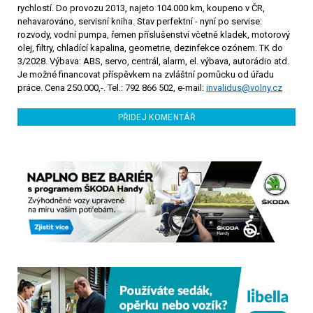
rychlostí. Do provozu 2013, najeto 104.000 km, koupeno v ČR,
nehavarováno, servisní kniha. Stav perfektní - nyní po servise:
rozvody, vodní pumpa, řemen příslušenství včetně kladek, motorový
olej, filtry, chladící kapalina, geometrie, dezinfekce ozónem. TK do
3/2028. Výbava: ABS, servo, centrál, alarm, el. výbava, autorádio atd.
Je možné financovat příspěvkem na zvláštní pomůcku od úřadu
práce. Cena 250.000,-. Tel.: 792 866 502, e-mail:
invalidus@volny.cz
PŘIDEJ KOMENTÁŘ