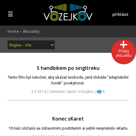
☰
přihlásit
Home
›
Aktuality
Přidej
aktualitu
S handbikem po singltreku
Tento film byl natočen, aby ukázal svobodu, jenž dokáže "adaptabilní
horák" poskytnout.
2.5.2014 | Zahraničí | Sport | Vozejkov |
1
Konec sKaret
10 tisíc občanů se zdravotním postižením si ještě nevyměnilo sKartu