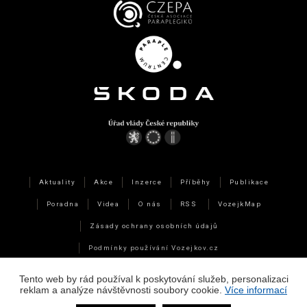
Aktuality
Akce
Inzerce
Příběhy
Publikace
Poradna
Videa
O nás
RSS
VozejkMap
Zásady ochrany osobních údajů
Podmínky používání Vozejkov.cz
Technická data a využití cookies
Tento web by rád používal k poskytování služeb, personalizaci
reklam a analýze návštěvnosti soubory cookie.
Více informací
Webdesign
&
Webhosting
&
publikační systém Toolkit
-
Studio