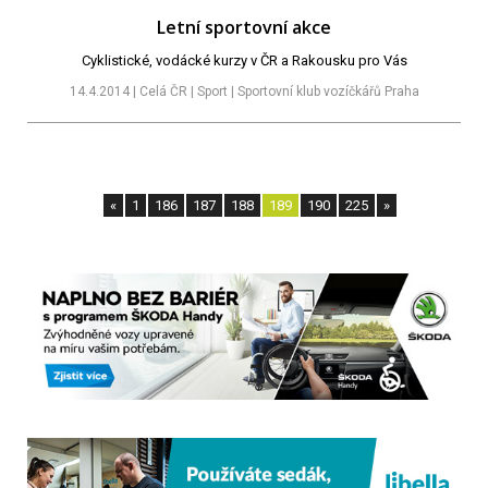
Letní sportovní akce
Cyklistické, vodácké kurzy v ČR a Rakousku pro Vás
14.4.2014 | Celá ČR | Sport | Sportovní klub vozíčkářů Praha
«
1
186
187
188
189
190
225
»