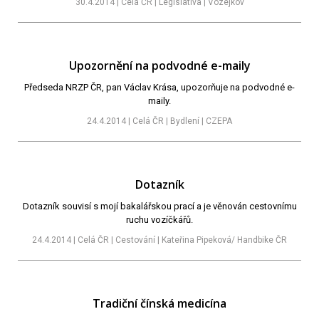
30.4.2014 | Celá ČR | Legislativa | Vozejkov
Upozornění na podvodné e-maily
Předseda NRZP ČR, pan Václav Krása, upozorňuje na podvodné e-
maily.
24.4.2014 | Celá ČR | Bydlení | CZEPA
Dotazník
Dotazník souvisí s mojí bakalářskou prací a je věnován cestovnímu
ruchu vozíčkářů.
24.4.2014 | Celá ČR | Cestování | Kateřina Pipeková/ Handbike ČR
Tradiční čínská medicína