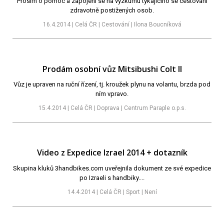
Prosím o pomoc a zapojení se na výzkumu týkajícího se cestování
zdravotně postižených osob.
16.4.2014 | Celá ČR | Cestování | Ilona Boucníková
Prodám osobní vůz Mitsibushi Colt II
Vůz je upraven na ruční řízení, tj. kroužek plynu na volantu, brzda pod
ním vpravo.
15.4.2014 | Celá ČR | Doprava | Centrum Paraple o.p.s.
Video z Expedice Izrael 2014 + dotazník
Skupina kluků 3handbikes.com uveřejnila dokument ze své expedice
po Izraeli s handbiky....
14.4.2014 | Celá ČR | Sport | Není