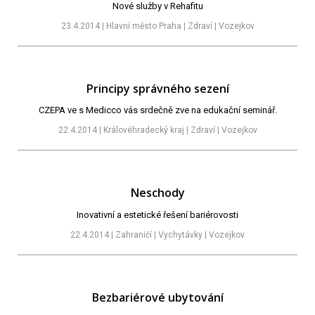
Nové služby v Rehafitu
23.4.2014 | Hlavní město Praha | Zdraví | Vozejkov
Principy správného sezení
CZEPA ve s Medicco vás srdečně zve na edukační seminář.
22.4.2014 | Královéhradecký kraj | Zdraví | Vozejkov
Neschody
Inovativní a estetické řešení bariérovosti
22.4.2014 | Zahraničí | Vychytávky | Vozejkov
Bezbariérové ubytování