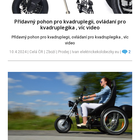
Přídavný pohon pro kvadruplegii, ovládaní pro
kvadruplegika , víc video
Přídavný pohon pro kvadruplegii, ovládaní pro kvadruplegika , víc
video
10.4.2024 | Celá ČR | Zboží | Prodej | Ivan elektrickekolobezky.eu |
2