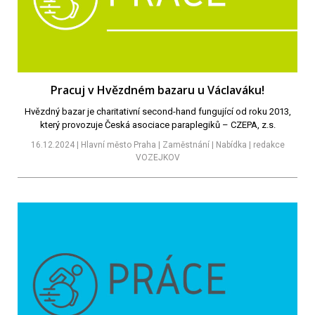
Pracuj v Hvězdném bazaru u Václaváku!
Hvězdný bazar je charitativní second-hand fungující od roku 2013,
který provozuje Česká asociace paraplegiků – CZEPA, z.s.
16.12.2024 | Hlavní město Praha | Zaměstnání | Nabídka | redakce
VOZEJKOV