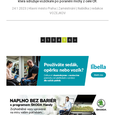
která sdružuje vozíčkáře po poranění míchy z celé ČR.
24.1.2023 | Hlavní město Praha | Zaměstnání | Nabídka | redakce
VOZEJKOV
«
1
3
4
5
6
»