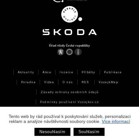
Aktuality
Akce
Inzerce
Příběhy
Publikace
Poradna
Videa
O nás
RSS
VozejkMap
Zásady ochrany osobních údajů
Podmínky používání Vozejkov.cz
Technická data a využití cookies
Tento web by rád používal k poskytování služeb, personalizaci
reklam a analýze návštěvnosti soubory cookie.
Více informací
Webdesign
&
Webhosting
&
publikační systém Toolkit
-
Studio
Nesouhlasím
Souhlasím