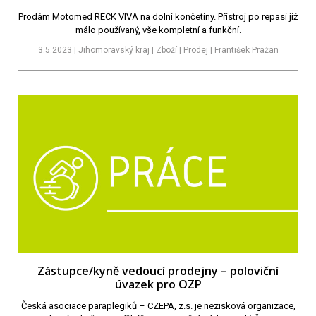
Prodám Motomed RECK VIVA na dolní končetiny. Přístroj po repasi již
málo používaný, vše kompletní a funkční.
3.5.2023 | Jihomoravský kraj | Zboží | Prodej | František Pražan
Zástupce/kyně vedoucí prodejny – poloviční
úvazek pro OZP
Česká asociace paraplegiků – CZEPA, z.s. je nezisková organizace,