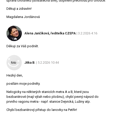
úprava chodníku (dostatečná šíře), doplnění přechodu pro chodce.
Děkuji a zdravím!
Magdalena Jordánová
Alena Jančíková, ředitelka CZEPA
| 3.2.2026 4:16
Děkuji za Váš podnět.
Jitka B.
| 5.2.2026 10:44
Hezký den,
posílám moje podněty.
Nelogicky na některých stanicích metra A a B, které jsou
bezbariérové (mají výtah nebo plošinu), chybí pevný nájezd do
prvního vagonu metra - např. stanice Dejvická, Lužiny atp.
Chybí bezbariérový přístup do lanovky na Petřín!