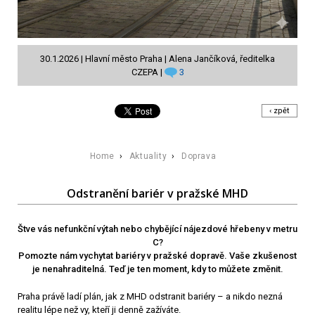
30.1.2026 | Hlavní město Praha | Alena Jančíková, ředitelka
CZEPA |
3
‹ zpět
Home
›
Aktuality
›
Doprava
Odstranění bariér v pražské MHD
​​​​​​​Štve vás nefunkční výtah nebo chybějící nájezdové hřebeny v metru
C?
Pomozte nám vychytat bariéry v pražské dopravě. Vaše zkušenost
je nenahraditelná. Teď je ten moment, kdy to můžete změnit.
Praha právě ladí plán, jak z MHD odstranit bariéry – a nikdo nezná
realitu lépe než vy, kteří ji denně zažíváte.