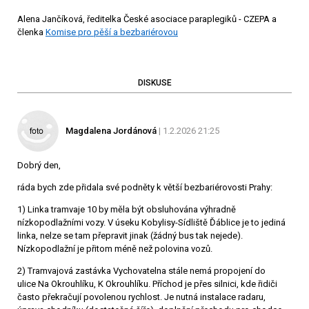
Alena Jančíková, ředitelka České asociace paraplegiků - CZEPA a
členka
Komise pro pěší a bezbariérovou
DISKUSE
Magdalena Jordánová
| 1.2.2026 21:25
Dobrý den,
ráda bych zde přidala své podněty k větší bezbariérovosti Prahy:
1) Linka tramvaje 10 by měla být obsluhována výhradně
nízkopodlažními vozy. V úseku Kobylisy-Sídliště Ďáblice je to jediná
linka, nelze se tam přepravit jinak (žádný bus tak nejede).
Nízkopodlažní je přitom méně než polovina vozů.
2) Tramvajová zastávka Vychovatelna stále nemá propojení do
ulice Na Okrouhlíku, K Okrouhlíku. Příchod je přes silnici, kde řidiči
často překračují povolenou rychlost. Je nutná instalace radaru,