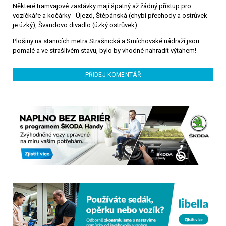
Některé tramvajové zastávky mají špatný až žádný přístup pro
vozíčkáře a kočárky - Újezd, Štěpánská (chybí přechody a ostrůvek
je úzký), Švandovo divadlo (úzký ostrůvek).
Plošiny na stanicích metra Strašnická a Smíchovské nádraží jsou
pomalé a ve strašlivém stavu, bylo by vhodné nahradit výtahem!
PŘIDEJ KOMENTÁŘ