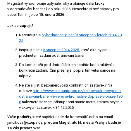
Magistrát vyhodnocuje uplynulé roky a plánuje další kroky
v odstraňování bariér až do roku 2035. Nenechte si své nápady pro
sebe! Termín je do
15. února 2026
Jak se zapojit?
Nastudujte si
Vyhodnocení plnění Koncepce v letech 2014-20
25
Inspirujte se z
Koncepce 2014-2025
, které okruhy jsou
předmětem zadání odstraňování bariér
Do komentářů pod tímto článkem napište konstruktivní a
konkrétní zadání. Čím přesnější popis, tím větší šance na
nápravu.
Nejste si jisti bezbariérovosti konkrétních zastávek? Na
odkaze
https://www.cistoustopou.cz/knihovna/koncepce-o
dstranovani-barier-ve-verejne-hromadne-doprave-v-praze-190
6
naleznete seznam přístupnosti stanic metra, tramvajových a
vlakových zastávek k 31.12.2025
Vaše podněty,
které napíšete zde do komentářů nebo na email
jancikova@czepa.cz,
předám Magistrátu hl. města Prahy a budu je
za Vás prosazovat.