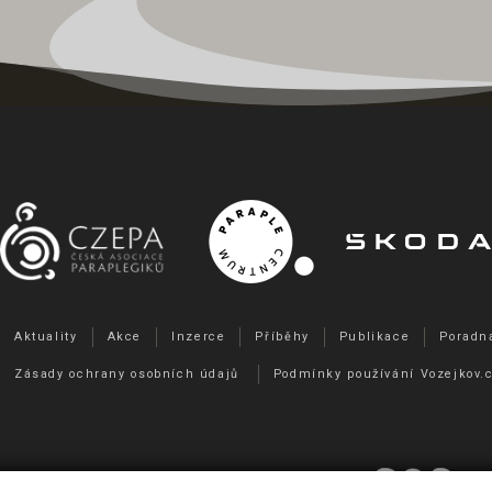
Aktuality
Akce
Inzerce
Příběhy
Publikace
Poradn
Zásady ochrany osobních údajů
Podmínky používání Vozejkov.
Webdesign
&
Webhosting
&
publikační systém Toolkit
-
Stud