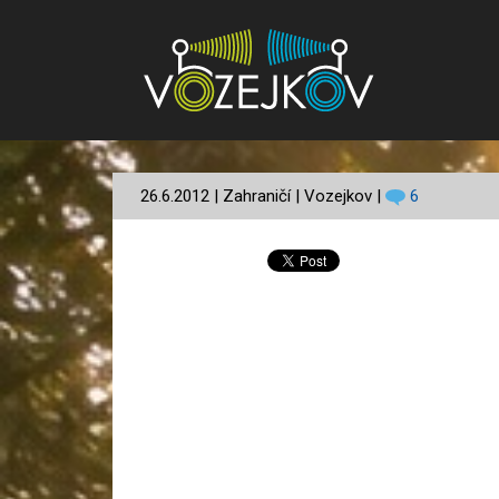
26.6.2012 | Zahraničí | Vozejkov |
6