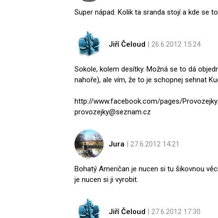
Super nápad. Kolik ta sranda stojí a kde se t
Jiří Čeloud
| 26.6.2012 15:24
Sokole, kolem desítky. Možná se to dá objedn
nahoře), ale vím, že to je schopnej sehnat K
http://www.facebook.com/pages/Provozejk
provozejky@seznam.cz
Jura
| 27.6.2012 14:21
Bohatý Američan je nucen si tu šikovnou věc
je nucen si ji vyrobit.
Jiří Čeloud
| 27.6.2012 17:30