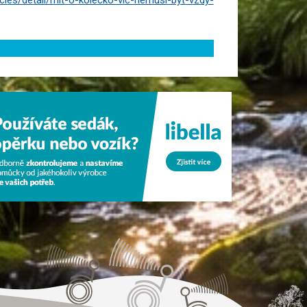
icles/detail/mit-o-kolecko-vic-nemusi-byt-vzdy-