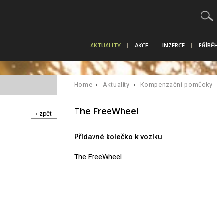
AKTUALITY
AKCE
INZERCE
PŘÍBĚ
Home
›
Aktuality
›
Kompenzační pomůcky
The FreeWheel
‹ zpět
Přídavné kolečko k vozíku
The FreeWheel