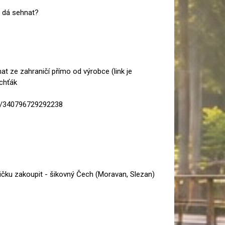
o dá sehnat?
at ze zahraničí přímo od výrobce (link je
uchťák
y/340796729292238
ičku zakoupit - šikovný Čech (Moravan, Slezan)