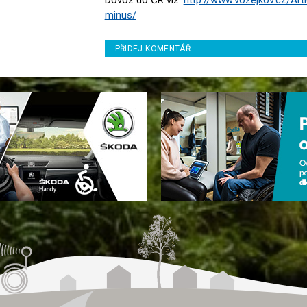
Dovoz do ČR viz.
http://www.vozejkov.cz/Art
minus/
PŘIDEJ KOMENTÁŘ