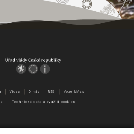
a
Videa
O nás
RSS
VozejkMap
cz
Technická data a využití cookies
io