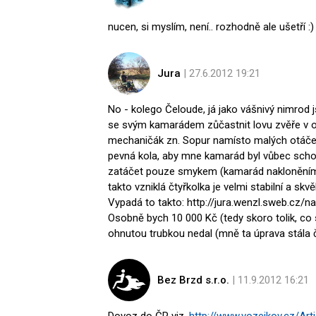
nucen, si myslím, není.. rozhodně ale ušetří :)
Jura
| 27.6.2012 19:21
No - kolego Čeloude, já jako vášnivý nimrod 
se svým kamarádem zůčastnit lovu zvěře v ob
mechaničák zn. Sopur namísto malých otáče
pevná kola, aby mne kamarád byl vůbec scho
zatáčet pouze smykem (kamarád nakloněním 
takto vzniklá čtyřkolka je velmi stabilní a skv
Vypadá to takto: http://jura.wenzl.sweb.cz/n
Osobně bych 10 000 Kč (tedy skoro tolik, co 
ohnutou trubkou nedal (mně ta úprava stála čt
Bez Brzd s.r.o.
| 11.9.2012 16:21