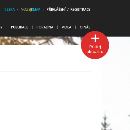
CZEPA
VOZEJK
MAP
PŘIHLÁŠENÍ / REGISTRACE
HY
PUBLIKACE
PORADNA
VIDEA
O NÁS
Přidej
aktualitu