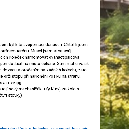
jsem byl k té svépomoci donucen. Chtěl-li jsem
tížném terénu. Musel jsem si na svůj
cích koleček namontovat dvanáctipalcová
pen dotlačit na místo čekané. Sám mohu vozík
dozadu a otočením na zadních kolech), zato
ěle drží stopu při naklonění vozíku na stranu.
asvarove.jpg
stojí nový mechaničák u fy Kury) za kolo s
yři stovky).