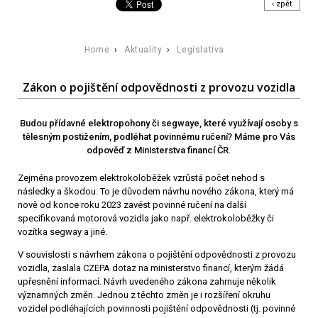
‹ zpět
Home
›
Aktuality
›
Legislativa
Zákon o pojištění odpovědnosti z provozu vozidla
Budou přídavné elektropohony či segwaye, které využívají osoby s
tělesným postižením, podléhat povinnému ručení? Máme pro Vás
odpověď z Ministerstva financí ČR.
Zejména provozem elektrokoloběžek vzrůstá počet nehod s
následky a škodou. To je důvodem návrhu nového zákona, který má
nově od konce roku 2023 zavést povinné ručení na další
specifikovaná motorová vozidla jako např. elektrokoloběžky či
vozítka segway a jiné.
V souvislosti s návrhem zákona o pojištění odpovědnosti z provozu
vozidla, zaslala CZEPA dotaz na ministerstvo financí, kterým žádá
upřesnění informací. Návrh uvedeného zákona zahrnuje několik
významných změn. Jednou z těchto změn je i rozšíření okruhu
vozidel podléhajících povinnosti pojištění odpovědnosti (tj. povinné