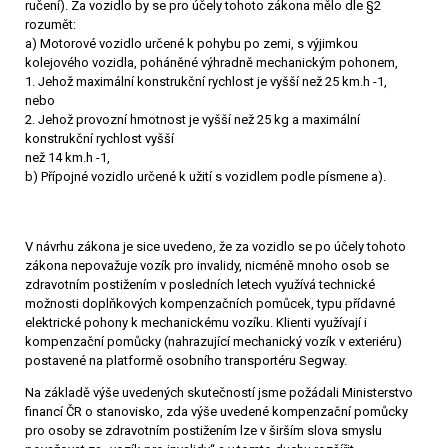
ručení). Za vozidlo by se pro účely tohoto zákona mělo dle §2
rozumět:
a) Motorové vozidlo určené k pohybu po zemi, s výjimkou
kolejového vozidla, poháněné výhradně mechanickým pohonem,
1. Jehož maximální konstrukční rychlost je vyšší než 25 km.h -1,
nebo
2. Jehož provozní hmotnost je vyšší než 25 kg a maximální
konstrukční rychlost vyšší
než 14 km.h -1,
b) Přípojné vozidlo určené k užití s vozidlem podle písmene a).
V návrhu zákona je sice uvedeno, že za vozidlo se po účely tohoto
zákona nepovažuje vozík pro invalidy, nicméně mnoho osob se
zdravotním postižením v posledních letech využívá technické
možnosti doplňkových kompenzačních pomůcek, typu přídavné
elektrické pohony k mechanickému vozíku. Klienti využívají i
kompenzační pomůcky (nahrazující mechanický vozík v exteriéru)
postavené na platformě osobního transportéru Segway.
Na základě výše uvedených skutečností jsme požádali Ministerstvo
financí ČR o stanovisko, zda výše uvedené kompenzační pomůcky
pro osoby se zdravotním postižením lze v širším slova smyslu