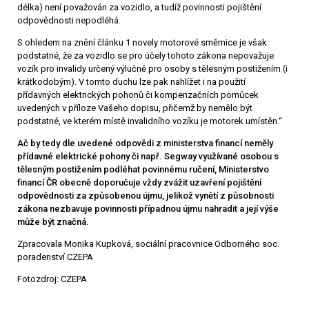
délka) není považován za vozidlo, a tudíž povinnosti pojištění
odpovědnosti nepodléhá.
S ohledem na znění článku 1 novely motorové směrnice je však
podstatné, že za vozidlo se pro účely tohoto zákona nepovažuje
vozík pro invalidy určený výlučně pro osoby s tělesným postižením (i
krátkodobým). V tomto duchu lze pak nahlížet i na použití
přídavných elektrických pohonů či kompenzačních pomůcek
uvedených v příloze Vašeho dopisu, přičemž by nemělo být
podstatné, ve kterém místě invalidního vozíku je motorek umístěn.“
Ač by tedy dle uvedené odpovědi z ministerstva financí neměly
přídavné elektrické pohony či např. Segway využívané osobou s
tělesným postižením podléhat povinnému ručení, Ministerstvo
financí ČR obecně doporučuje vždy zvážit uzavření pojištění
odpovědnosti za způsobenou újmu, jelikož vynětí z působnosti
zákona nezbavuje povinnosti případnou újmu nahradit a její výše
může být značná.
Zpracovala Monika Kupková, sociální pracovnice Odborného soc.
poradenství CZEPA
Fotozdroj: CZEPA