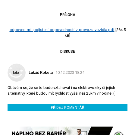
PŘÍLOHA
odpoved-mf_pojisteni-odpovednosti-z-provozu-vozidla.pdf
[264.5
kB]
DISKUSE
Lukáš Koketa
| 10.12.2023 18:24
Obávám se, že se to bude vztahovat i na elektrovozíky či jejich
alternativy, které budou mít rychlost vyšší než 25km v hodině :(
PŘIDEJ KOMENTÁŘ