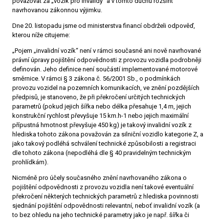
považovat za „vozík pro invalidy“ a v tomto duchu rozšířit
navrhovanou zákonnou výjimku.
Dne 20. listopadu jsme od ministerstva financí obdrželi odpověď,
kterou níže citujeme:
„Pojem „invalidní vozík“ není v rámci současné ani nově navrhované
právní úpravy pojištění odpovědnosti z provozu vozidla podrobněji
definován. Jeho definice není součástí implementované motorové
směrnice. V rámci § 3 zákona č. 56/2001 Sb., o podmínkách
provozu vozidel na pozemních komunikacích, ve znění pozdějších
předpisů, je stanoveno, že při překročení určitých technických
parametrů (pokud jejich šířka nebo délka přesahuje 1,4 m, jejich
konstrukční rychlost převyšuje 15 km.h-1 nebo jejich maximální
přípustná hmotnost převyšuje 450 kg) je takový invalidní vozík z
hlediska tohoto zákona považován za silniční vozidlo kategorie Z, a
jako takový podléhá schválení technické způsobilosti a registraci
dle tohoto zákona (nepodléhá dle § 40 pravidelným technickým
prohlídkám).
Nicméně pro účely současného znění navrhovaného zákona o
pojištění odpovědnosti z provozu vozidla není takové eventuální
překročení některých technických parametrů z hlediska povinnosti
sjednání pojištění odpovědnosti relevantní, neboť invalidní vozík (a
to bez ohledu na jeho technické parametry jako je např. šířka či