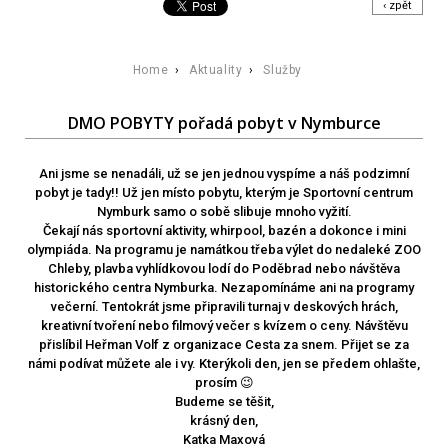
‹ zpět
Home
›
Aktuality
›
Služby
DMO POBYTY pořadá pobyt v Nymburce
Ani jsme se nenadáli, už se jen jednou vyspíme a náš podzimní
pobyt je tady!! Už jen místo pobytu, kterým je Sportovní centrum
Nymburk samo o sobě slibuje mnoho vyžití.
Čekají nás sportovní aktivity, whirpool, bazén a dokonce i mini
olympiáda. Na programu je namátkou třeba výlet do nedaleké ZOO
Chleby, plavba vyhlídkovou lodí do Poděbrad nebo návštěva
historického centra Nymburka. Nezapomínáme ani na programy
večerní. Tentokrát jsme připravili turnaj v deskových hrách,
kreativní tvoření nebo filmový večer s kvízem o ceny. Návštěvu
přislíbil Heřman Volf z organizace Cesta za snem. Přijet se za
námi podívat můžete ale i vy. Kterýkoli den, jen se předem ohlašte,
prosím 😉
Budeme se těšit,
krásný den,
Katka Maxová