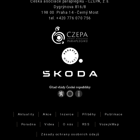
Česká asociace paraplegiků - CZEPA, z.s.
Dygrýnova 816/8
198 00 Praha 14 - Černý Most
tel. +420 776 070 756
Aktuality
Akce
Inzerce
Příběhy
Publikace
Poradna
Videa
O nás
RSS
VozejkMap
Zásady ochrany osobních údajů