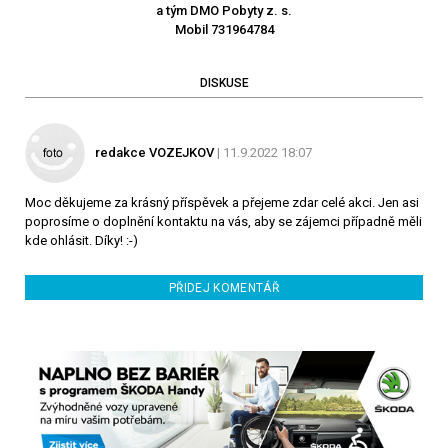
a tým DMO Pobyty z. s.
Mobil 731964784
DISKUSE
redakce VOZEJKOV
| 11.9.2022 18:07
Moc děkujeme za krásný příspěvek a přejeme zdar celé akci. Jen asi
poprosíme o doplnění kontaktu na vás, aby se zájemci případně měli
kde ohlásit. Díky! :-)
PŘIDEJ KOMENTÁŘ