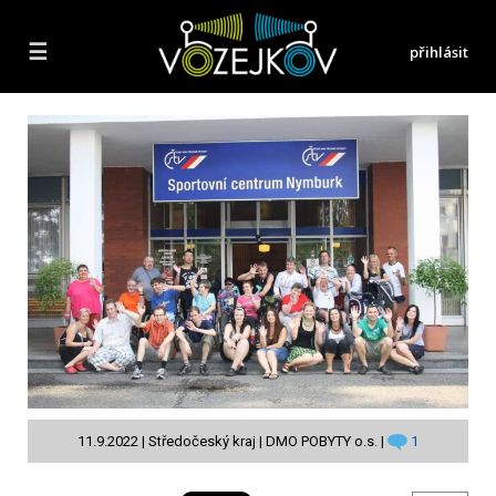
☰
přihlásit
11.9.2022 | Středočeský kraj | DMO POBYTY o.s. |
1