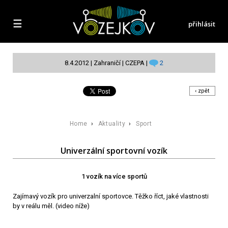
☰
přihlásit
8.4.2012 | Zahraničí | CZEPA |
2
‹ zpět
Home
›
Aktuality
›
Sport
Univerzální sportovní vozík
1 vozík na více sportů
Zajímavý vozík pro univerzalní sportovce. Těžko říct, jaké vlastnosti
by v reálu měl. (video níže)