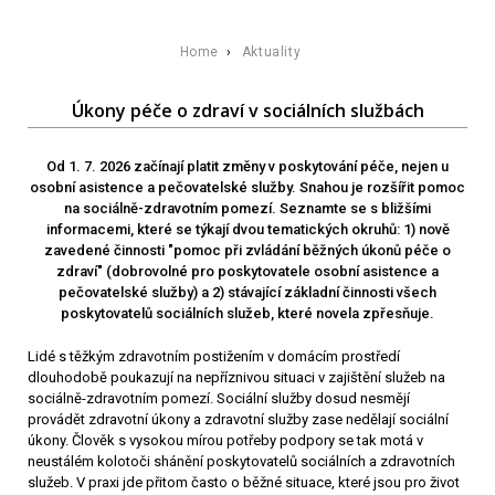
Home
›
Aktuality
Úkony péče o zdraví v sociálních službách
Od 1. 7. 2026 začínají platit změny v poskytování péče, nejen u
osobní asistence a pečovatelské služby. Snahou je rozšířit pomoc
na sociálně-zdravotním pomezí. Seznamte se s bližšími
informacemi, které se týkají dvou tematických okruhů: 1) nově
zavedené činnosti "pomoc při zvládání běžných úkonů péče o
zdraví" (dobrovolné pro poskytovatele osobní asistence a
pečovatelské služby) a 2) stávající základní činnosti všech
poskytovatelů sociálních služeb, které novela zpřesňuje.
Lidé s těžkým zdravotním postižením v domácím prostředí
dlouhodobě poukazují na nepříznivou situaci v zajištění služeb na
sociálně-zdravotním pomezí. Sociální služby dosud nesmějí
provádět zdravotní úkony a zdravotní služby zase nedělají sociální
úkony. Člověk s vysokou mírou potřeby podpory se tak motá v
neustálém kolotoči shánění poskytovatelů sociálních a zdravotních
služeb. V praxi jde přitom často o běžné situace, které jsou pro život