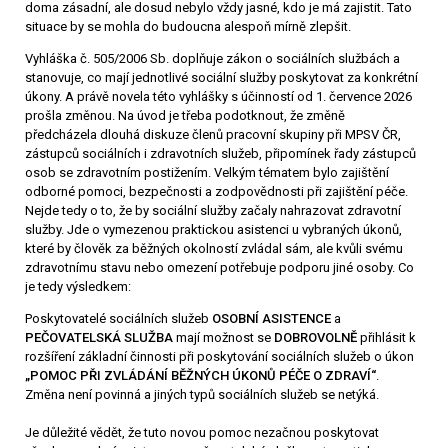
doma zásadní, ale dosud nebylo vždy jasné, kdo je má zajistit.
Tato
situace by se mohla do budoucna alespoň mírně zlepšit.
Vyhláška č. 505/2006 Sb. doplňuje zákon o sociálních službách a
stanovuje, co mají jednotlivé sociální služby poskytovat za konkrétní
úkony. A právě novela této vyhlášky s účinností od 1. července 2026
prošla změnou. Na úvod je třeba podotknout, že změně
předcházela dlouhá diskuze členů pracovní skupiny při MPSV ČR,
zástupců sociálních i zdravotních služeb, připomínek řady zástupců
osob se zdravotním postižením. Velkým tématem bylo zajištění
odborné pomoci, bezpečnosti a zodpovědnosti při zajištění péče.
Nejde tedy o to, že by sociální služby začaly nahrazovat zdravotní
služby. Jde o vymezenou praktickou asistenci u vybraných úkonů,
které by člověk za běžných okolností zvládal sám, ale kvůli svému
zdravotnímu stavu nebo omezení potřebuje podporu jiné osoby. Co
je tedy výsledkem:
Poskytovatelé sociálních služeb
OSOBNÍ ASISTENCE
a
PEČOVATELSKÁ SLUŽBA
mají možnost se
DOBROVOLNĚ
přihlásit k
rozšíření základní činnosti při poskytování sociálních služeb o úkon
„POMOC PŘI ZVLÁDÁNÍ BĚŽNÝCH ÚKONŮ PÉČE O ZDRAVÍ“
.
Změna není povinná a jiných typů sociálních služeb se netýká.
Je důležité vědět, že tuto novou pomoc nezačnou poskytovat