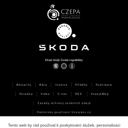
Aktuality
Akce
Inzerce
Příběhy
Publikace
Poradna
Videa
O nás
RSS
VozejkMap
Zásady ochrany osobních údajů
Podmínky používání Vozejkov.cz
Technická data a využití cookies
Tento web by rád používal k poskytování služeb, personalizaci