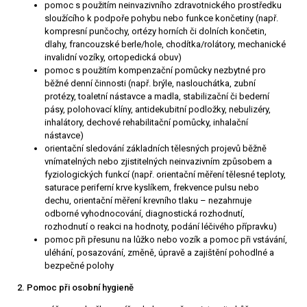
pomoc s použitím neinvazivního zdravotnického prostředku
sloužícího k podpoře pohybu nebo funkce končetiny (např.
kompresní punčochy, ortézy horních či dolních končetin,
dlahy, francouzské berle/hole, chodítka/rolátory, mechanické
invalidní vozíky, ortopedická obuv)
pomoc s použitím kompenzační pomůcky nezbytné pro
běžné denní činnosti (např. brýle, naslouchátka, zubní
protézy, toaletní nástavce a madla, stabilizační či bederní
pásy, polohovací klíny, antidekubitní podložky, nebulizéry,
inhalátory, dechové rehabilitační pomůcky, inhalační
nástavce)
orientační sledování základních tělesných projevů běžně
vnímatelných nebo zjistitelných neinvazivním způsobem a
fyziologických funkcí (např. orientační měření tělesné teploty,
saturace periferní krve kyslíkem, frekvence pulsu nebo
dechu, orientační měření krevního tlaku – nezahrnuje
odborné vyhodnocování, diagnostická rozhodnutí,
rozhodnutí o reakci na hodnoty, podání léčivého přípravku)
pomoc při přesunu na lůžko nebo vozík a pomoc při vstávání,
uléhání, posazování, změně, úpravě a zajištění pohodlné a
bezpečné polohy
2. Pomoc při osobní hygieně