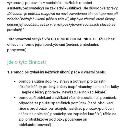
vykonávají pracovníci v sociálních službách (osobní
asistenti/pečovatelky) se základní kvalifikací. Dle důvodové zprávy:
„Důvodem je potřeba reagovat na nově zavedenou činnost „pomoc při
zvládání běžných úkonů péče o zdraví“, aby bylo zřejmé, které úkony
nejsou její součástí, avšak v rámci poskytování sociálních služeb se
provádějí.“
Toto vymezení se týká
VŠECH DRUHŮ SOCIÁLNÍCH SLUŽEB
, bez
ohledu na formu jejich poskytování (terénní, ambulantní,
pobytovou).
Jde o tyto činnosti:
1. Pomoc při zvládání běžných úkonů péče o vlastní osobu
pomoc s užitím doplňku stravy a potravin pro zvláštní
lékařské účely podaných ústy (např. vitamíny a minerální látky
– nejde o léčivý přípravek, nevyžaduje indikaci lékaře)
pomoc při oblékání a svlékání včetně speciálních pomůcek,
případně za použití speciálních pomůcek (např. obouvací
lžíce s prodlouženou rukojetí, navlékač ponožek/punčoch,
háček na oblékání, pomůcky pro zapínání knoflíků, táhlo na
zip, protiskluzové podložky používané při
oblékání/obouvání)