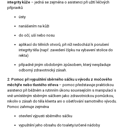
integrity kůže
– jedná se zejména o asistenci při užití léčivých
přípravků
ústy
nanášením na kůži
do očí, uší nebo nosu
aplikací do tělních otvorů, při níž nedochází k porušení
integrity těla (např. zavedení čípku na vybavení stolice do
rekta)
případně jiným obdobným způsobem, který nevyžaduje
odborný zdravotnický zásah.
​​2. Pomoc při vypuštění sběrného sáčku u vývodu z močového
měchýře nebo tlustého střeva
– pomoc představuje praktickou
asistenci při běžném a rutinním úkonu souvisejícím s manipulací s
vně umístěným sběrným sáčkem jako zdravotnickou pomůckou,
nikoliv o zásah do těla klienta ani o ošetřování samotného vývodu.
Pomoc zahrnuje zejména
otevření výpusti sběrného sáčku
vypuštění jeho obsahu do toalety/určené nádoby