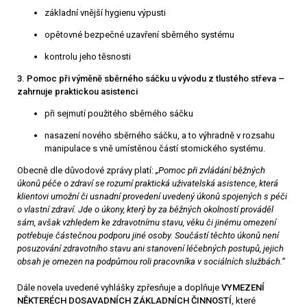
základní vnější hygienu výpusti
opětovné bezpečné uzavření sběrného systému
kontrolu jeho těsnosti
3. Pomoc při výměně sběrného sáčku u vývodu z tlustého střeva –
zahrnuje praktickou asistenci
při sejmutí použitého sběrného sáčku
nasazení nového sběrného sáčku, a to výhradně v rozsahu
manipulace s vně umístěnou částí stomického systému.
Obecně dle důvodové zprávy platí:
„Pomoc při zvládání běžných
úkonů péče o zdraví se rozumí praktická uživatelská asistence, která
klientovi umožní či usnadní provedení uvedený úkonů spojených s péčí
o vlastní zdraví. Jde o úkony, který by za běžných okolností prováděl
sám, avšak vzhledem ke zdravotnímu stavu, věku či jinému omezení
potřebuje částečnou podporu jiné osoby. Součástí těchto úkonů není
posuzování zdravotního stavu ani stanovení léčebných postupů, jejich
obsah je omezen na podpůrnou roli pracovníka v sociálních službách.“
Dále novela uvedené vyhlášky zpřesňuje a doplňuje
VYMEZENÍ
NĚKTERÉCH DOSAVADNÍCH ZÁKLADNÍCH ČINNOSTÍ
, které