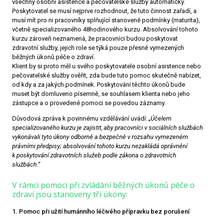
všechny osobní asistence a pečovatelské služby automaticky.
Poskytovatel se musí nejprve rozhodnout, že tuto činnost zařadí, a
musí mít pro ni pracovníky splňující stanovené podmínky (maturita),
včetně specializovaného 48hodinového kurzu. Absolvování tohoto
kurzu zároveň neznamená, že pracovníci budou poskytovat
zdravotní služby, jejich role se týká pouze přesně vymezených
běžných úkonů péče o zdraví.
Klient by si proto měl u svého poskytovatele osobní asistence nebo
pečovatelské služby ověřit, zda bude tuto pomoc skutečně nabízet,
od kdy a za jakých podmínek. Poskytování těchto úkonů bude
muset být domluveno písemně, se souhlasem klienta nebo jeho
zástupce a o provedené pomoci se povedou záznamy.
Důvodová zpráva k povinnému vzdělávání uvádí:
„Účelem
specializovaného kurzu je zajistit, aby pracovníci v sociálních službách
vykonávali tyto úkony odborně a bezpečně v rozsahu vymezeném
právními předpisy; absolvování tohoto kurzu nezakládá oprávnění
k poskytování zdravotních služeb podle zákona o zdravotních
službách.“
V rámci pomoci při zvládání běžných úkonů péče o
zdraví jsou stanoveny tři úkony:
1. Pomoc při užití humánního léčivého přípravku bez porušení