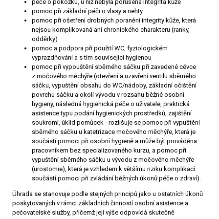
péče o pokožku, u níž nebyla porušena integrita kůže
pomoc při základní péči o vlasy a nehty
pomoc při ošetření drobných poranění integrity kůže, která
nejsou komplikovaná ani chronického charakteru (ranky,
odděrky)
pomoc a podpora při použití WC, fyziologickém
vyprazdňování a s tím související hygienou
pomoc při vypouštění sběrného sáčku při zavedené cévce
z močového měchýře (otevření a uzavření ventilu sběrného
sáčku, vypuštění obsahu do WC/nádoby, základní očištění
povrchu sáčku a okolí vývodu v rozsahu běžné osobní
hygieny, následná hygienická péče o uživatele, praktická
asistence typu podání hygienických prostředků, zajištění
soukromí, úklid pomůcek - rozlišuje se pomoc při vypuštění
sběrného sáčku u katetrizace močového měchýře, která je
součástí pomoci při osobní hygieně a může být prováděna
pracovníkem bez specializovaného kurzu, a pomoc při
vypuštění sběrného sáčku u vývodu z močového měchýře
(urostomie), která je vzhledem k většímu riziku komplikací
součástí pomoci při zvládání běžných úkonů péče o zdraví).
Úhrada se stanovuje podle stejných principů jako u ostatních úkonů
poskytovaných v rámci základních činností osobní asistence a
pečovatelské služby, přičemž její výše odpovídá skutečně