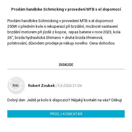
Prodám handbike Schmicking v provedení MTB s el.dopomocí
Prodám handbike Schmicking v provedení MTB s el.dopomocí
250W v předním kole s rekuperací při brzdění, možnost nastavení
brzdění motorem při jízdě z kopce, repas baterie v roce 2023, kola
26", brzda hydraulická Shimano + druhá brzda třmenová,
polstrování, důvodem prodeje je nákup nového. Cena dohodou
DISKUSE
Robert Zoubek
| 5.6.2026 21:04
Dobrý den. Ještě je kolo k dispozici? Nějaký kontakt na vás? Děkuji
PŘIDEJ KOMENTÁŘ