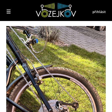
☰
přihlásit