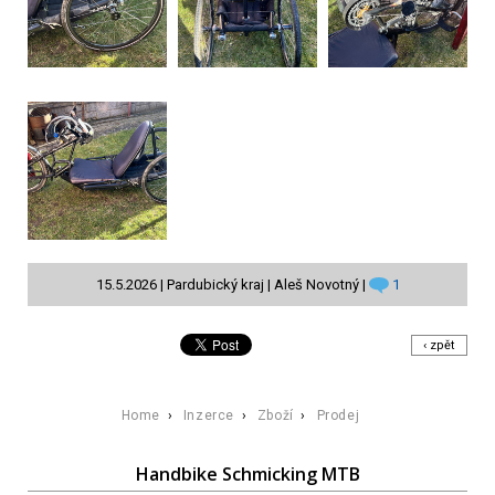
15.5.2026 | Pardubický kraj | Aleš Novotný |
1
‹ zpět
Home
›
Inzerce
›
Zboží
›
Prodej
Handbike Schmicking MTB