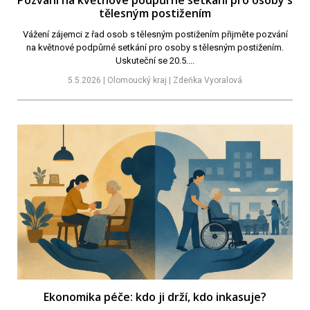
Pozvání na květnové podpůrné setkání pro osoby s
tělesným postižením
Vážení zájemci z řad osob s tělesným postižením přijměte pozvání
na květnové podpůrné setkání pro osoby s tělesným postižením.
Uskuteční se 20.5....
5.5.2026 | Olomoucký kraj | Zdeňka Vyoralová
Ekonomika péče: kdo ji drží, kdo inkasuje?