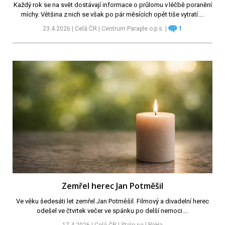
Každý rok se na svět dostávají informace o průlomu v léčbě poranění
míchy. Většina z nich se však po pár měsících opět tiše vytratí....
23.4.2026 | Celá ČR | Centrum Paraple o.p.s. |
1
Zemřel herec Jan Potměšil
Ve věku šedesáti let zemřel Jan Potměšil. Filmový a divadelní herec
odešel ve čtvrtek večer ve spánku po delší nemoci....
17.4.2026 | Celá ČR | Stalo se | PaHa