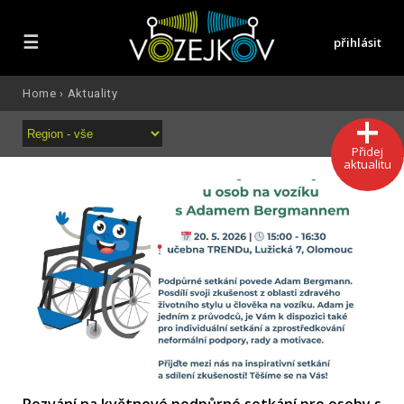
☰
přihlásit
Home
›
Aktuality
Přidej
aktualitu