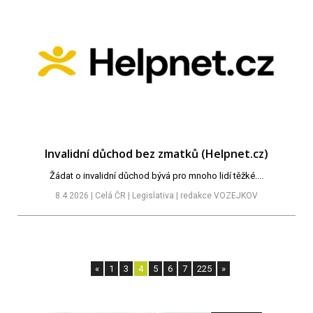
Invalidní důchod bez zmatků (Helpnet.cz)
Žádat o invalidní důchod bývá pro mnoho lidí těžké....
8.4.2026 | Celá ČR | Legislativa | redakce VOZEJKOV
«
1
3
4
5
6
7
225
»