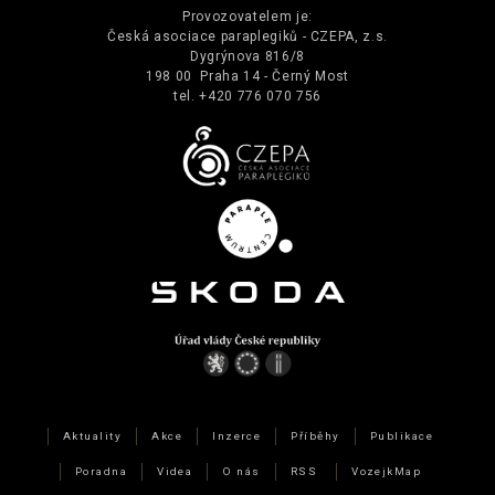
Provozovatelem je:
Česká asociace paraplegiků - CZEPA, z.s.
Dygrýnova 816/8
198 00 Praha 14 - Černý Most
tel. +420 776 070 756
Aktuality
Akce
Inzerce
Příběhy
Publikace
Poradna
Videa
O nás
RSS
VozejkMap