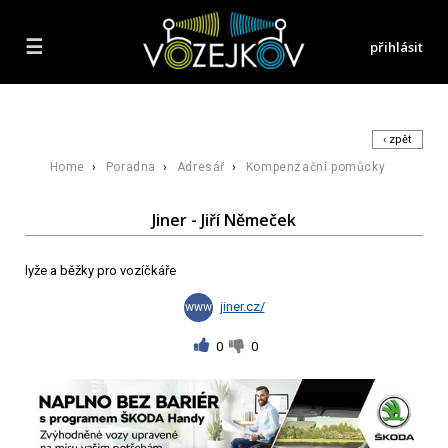
☰
přihlásit
‹ zpět
Home
›
Poradna
›
Adresář
›
Kompenzační pomůcky
Jiner - Jiří Němeček
lyže a běžky pro vozíčkáře
jiner.cz/
0
0