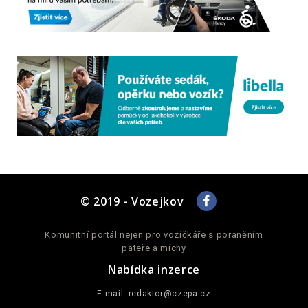
© 2019 - Vozejkov
Komunitní portál nejen pro vozíčkáře s poraněním
páteře a míchy
Nabídka inzerce
E-mail:
redaktor@czepa.cz