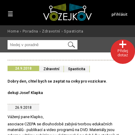
☰
přihlásit
Home
›
Poradna
›
Zdravotní
›
Spasticita
Přidej
dotaz
24.9.2018
Zdravotní
Spasticita
Dobry den, chtel bych se zeptat na cviky pro vozickare.
dekuji Josef Klapka
26.9.2018
Vážený pane Klapko,
asociace CZEPA se dlouhodobě zabývá tvorbou edukačních
materiálů - publikací a video programů na DVD. Materiiály jsou