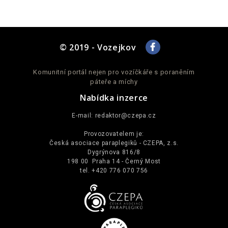
Případně, podle Vašeho zdravotního stavu a lokality, kde žijete,
můžeme hledat odborné rehabilitační pracoviště, kde byste mohl
požádat o péči a zácvik pro vlastní rehabilitaci a udržení kondice.
© 2019 - Vozejkov
S pozdravem
Bc. Hana Sixtová, sociální pracovnice
Komunitní portál nejen pro vozíčkáře s poraněním
páteře a míchy
Nabídka inzerce
Hana Sixtová, sociální pracovnice CZEPA
E-mail:
redaktor@czepa.cz
Provozovatelem je:
Česká asociace paraplegiků - CZEPA, z.s.
Dygrýnova 816/8
198 00 Praha 14 - Černý Most
tel. +420 776 070 756