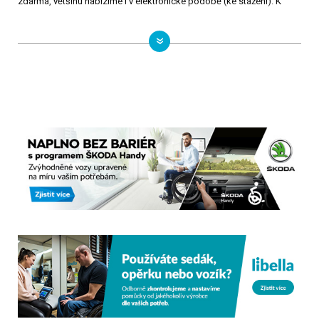
zdarma, většinu nabízíme i v elektronické podobě (ke stažení). K
tématu cvičení vozíčkářů Vám můžeme nabídnout:
1) VIDEO PROGRAMY
- Co můžeš pro své tělo udělat sám I. -
https://vimeo.com/channels/c
zepatv/37694030
- Co můžeš pro své tělo udělat sám II. - (pouze na DVD)
- Rehabilitační pomůcky v domácnosti paraplegika I. -
https://vimeo.c
om/channels/czepatv/57762555
- Rehabilitační pomůcky v domácnosti paraplegika II. -
https://vimeo.
com/channels/czepatv/114758135
- Asistující osoba v roli cvičitele -
https://vimeo.com/channels/czepa
tv/34546765
- cvičení ve vodě Aquaterapie I. -
https://vimeo.com/channels/czepat
v/115960441
- cvičení ve vodě Aquaterapie II. - (pouze na DVD)
2) PUBLIKACE
- Cvičení na doma - tetraplegie (publikace s bohatou
fotodokumentací jednotlivých cviků) - ke stažení zde:
https://www.cz
epa.cz/cinnost/publikace-a-dvd/publikace/