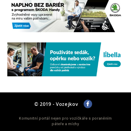
Za odborný tým CZEPA
Bc. Hana Sixtová, sociální pracovnice
Hana Sixtová, sociální pracovnice CZEPA
© 2019 - Vozejkov
Komunitní portál nejen pro vozíčkáře s poraněním
páteře a míchy