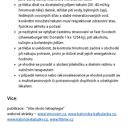
je třeba dbát na dostatečný příjem tekutin (30 -40 ml/kg
hmotnosti těla) denně, střídat pití vody, bylinných čajů,
ředěných ovocných šťáv a slabě mineralizovaných vod;
konkrétní množství tekutin musí respektovat zdravotní stav,
fyzickou aktivitu a počasí
je nezbytné se vyhýbat častému stravování ve fast foodech
(cheeseburger Mc´Donalďs 1 ks 1254 kj), pití alkoholu,
tučným a kořeněným jídlům
je třeba si uvědomit, že kontrola hmotnosti začíná v obchodě
při nákupu potravin, proto je dobré znát jejich energetickou
hodnotu
je vhodné se poradit o složení jídelníčku a dietním režimu s
nutričním terapeutem
v případě nemoci nebo rekonvalescence je vhodné poradit se
o multivitaminových či potravinových doplňcích s ošetřujícím
lékařem.
Více:
publikace - “Vše okolo tetraplegie“
webové stránky –
www.vimcojim.cz
,
www.kaloricka-kalkulacka.cz
,
www.kaloricketabulky.cz
,
www.fitlinie.cz