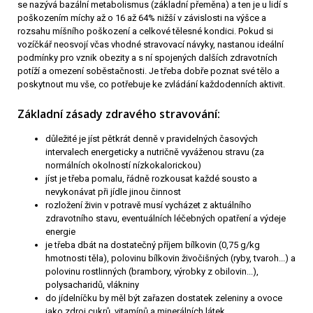
se nazývá bazální metabolismus (základní přeměna) a ten je u lidí s
poškozením míchy až o 16 až 64% nižší v závislosti na výšce a
rozsahu míšního poškození a celkové tělesné kondici. Pokud si
vozíčkář neosvojí včas vhodné stravovací návyky, nastanou ideální
podmínky pro vznik obezity a s ní spojených dalších zdravotních
potíží a omezení soběstačnosti. Je třeba dobře poznat své tělo a
poskytnout mu vše, co potřebuje ke zvládání každodenních aktivit.
Základní zásady zdravého stravování:
důležité je jíst pětkrát denně v pravidelných časových
intervalech energeticky a nutričně vyváženou stravu (za
normálních okolností nízkokalorickou)
jíst je třeba pomalu, řádně rozkousat každé sousto a
nevykonávat při jídle jinou činnost
rozložení živin v potravě musí vycházet z aktuálního
zdravotního stavu, eventuálních léčebných opatření a výdeje
energie
je třeba dbát na dostatečný příjem bílkovin (0,75 g/kg
hmotnosti těla), polovinu bílkovin živočišných (ryby, tvaroh...) a
polovinu rostlinných (brambory, výrobky z obilovin...),
polysacharidů, vlákniny
do jídelníčku by měl být zařazen dostatek zeleniny a ovoce
jako zdroj cukrů, vitamínů a minerálních látek