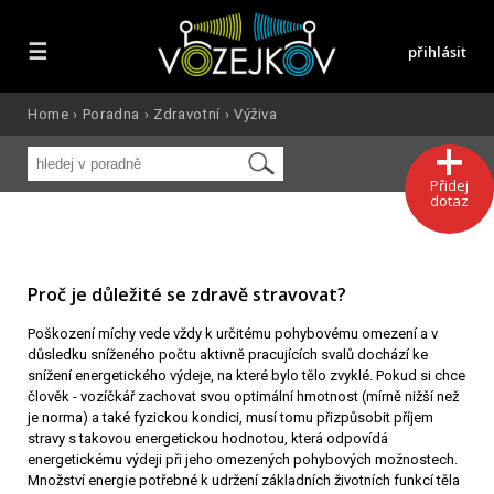
☰
přihlásit
Home
›
Poradna
›
Zdravotní
›
Výživa
Přidej
dotaz
Proč je důležité se zdravě stravovat?
Poškození míchy vede vždy k určitému pohybovému omezení a v
důsledku sníženého počtu aktivně pracujících svalů dochází ke
snížení energetického výdeje, na které bylo tělo zvyklé. Pokud si chce
člověk - vozíčkář zachovat svou optimální hmotnost (mírně nižší než
je norma) a také fyzickou kondici, musí tomu přizpůsobit příjem
stravy s takovou energetickou hodnotou, která odpovídá
energetickému výdeji při jeho omezených pohybových možnostech.
Množství energie potřebné k udržení základních životních funkcí těla