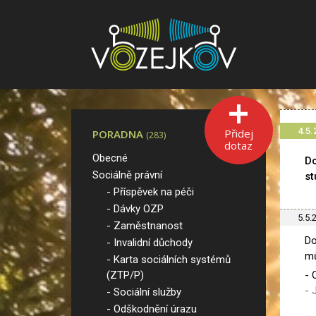
4.5.
Přidej
PORADNA
(283)
dotaz
Obecné
Do
Sociálně právní
st
Příspěvek na péči
Dávky OZP
5.5.
Zaměstnanost
Do
Invalidní důchody
mů
Karta sociálních systémů
(ZTP/P)
- 
- 
Sociální služby
- 
Odškodnění úrazu