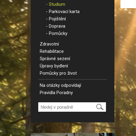
m.
Studium
- 
Parkovací karta
Př
Pojištění
úř
Doprava
ta
Pomůcky
ko
Zdravotní
S 
Rehabilitace
Bc
Správné sezení
Úpravy bydlení
Pomůcky pro život
Na otázky odpovídají
Pravidla Poradny