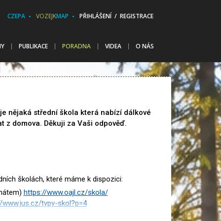
CZEPA
VOZEJK
MAP
PŘIHLÁŠENÍ / REGISTRACE
HY
PUBLIKACE
PORADNA
VIDEA
O NÁS
e nějaká střední škola která nabízí dálkové
at z domova. Děkuji za Vaši odpověď.
ích školách, které máme k dispozici:
rnátem)
https://www.oajl.cz/skola/
//www.jus.cz/typy-skol?p=4
www.soazatec.cz/nabidka-studia/dalkove-studiu