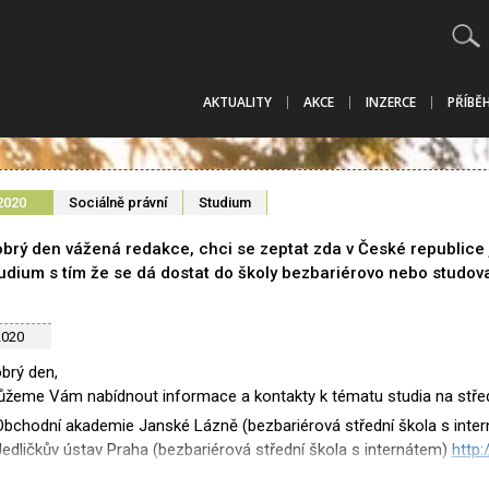
AKTUALITY
AKCE
INZERCE
PŘÍBĚ
2020
Sociálně právní
Studium
brý den vážená redakce, chci se zeptat zda v České republice j
udium s tím že se dá dostat do školy bezbariérovo nebo studov
2020
brý den,
žeme Vám nabídnout informace a kontakty k tématu studia na středn
Obchodní akademie Janské Lázně (bezbariérová střední škola s inte
Jedličkův ústav Praha (bezbariérová střední škola s internátem)
http:
SOA Soukromá obchodní akademie v Žatci (dálkové studium)
http://