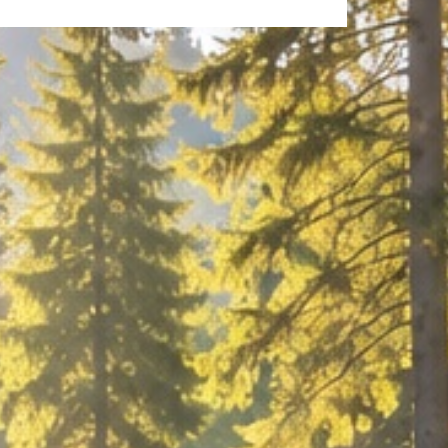
.cz/
.
ého kraje) vyhledat webové stránky krajského
škol, které jsou v kraji dostupné. Případně by
kého odboru krajského úřadu. Získal/a byste tak
rogramem, ev. dotazovat přístupnost.