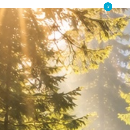
html
Střední škola Spektrum (dálkové studium
https://www.skolaspektrum
ípadně navrhuji podle místa Vašeho bydliště (ev. zvoleného dostupn
adu, kde by měla být uvedena i sekce "školství", ideálně se seznamem 
kovou informaci mohli poskytnout např. telefonicky pracovníci škols
ntakty na místní střední školy a mohl/a se blíže seznámit s jejich p
pozdravem
. Hana Sixtová, sociální pracovnice
Hana Sixtová, sociální pracovnice CZEPA